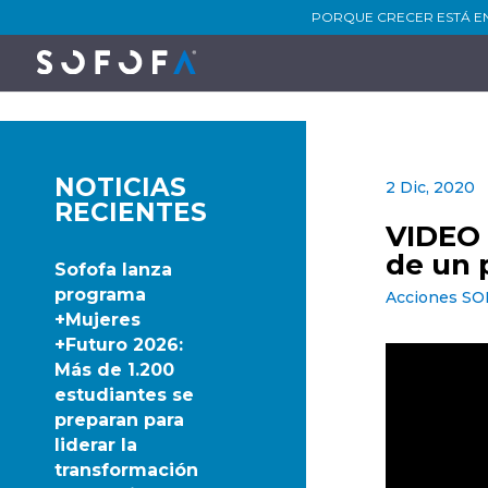
PORQUE CRECER ESTÁ E
NOTICIAS
2 Dic, 2020
RECIENTES
VIDEO 
de un 
Sofofa lanza
programa
Acciones S
+Mujeres
+Futuro 2026:
Más de 1.200
estudiantes se
preparan para
liderar la
transformación