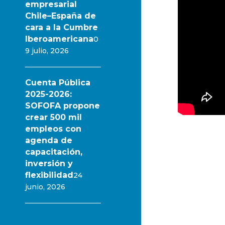
empresarial
Chile–España de
cara a la Cumbre
Iberoamericana
0
9 julio, 2026
Cuenta Pública
2025-2026:
SOFOFA propone
crear 500 mil
empleos con
agenda de
capacitación,
inversión y
flexibilidad
24
junio, 2026