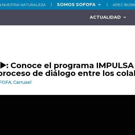
SOMOS SOFOFA
N NUESTRA NATURALEZA
APEC BUSI
ACTUALIDAD
▶️: Conoce el programa IMPULSA
proceso de diálogo entre los col
OFOFA
,
Carrusel