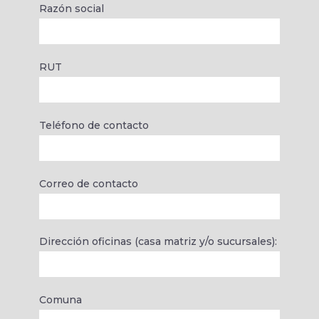
Razón social
RUT
Teléfono de contacto
Correo de contacto
Dirección oficinas (casa matriz y/o sucursales):
Comuna