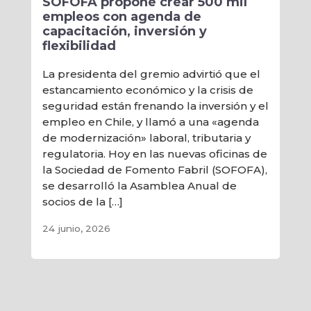
SOFOFA propone crear 500 mil
re
empleos con agenda de
capacitación, inversión y
Tra
flexibilidad
Soc
reu
La presidenta del gremio advirtió que el
Con
estancamiento económico y la crisis de
mar
seguridad están frenando la inversión y el
cla
empleo en Chile, y llamó a una «agenda
eco
de modernización» laboral, tributaria y
20 
regulatoria. Hoy en las nuevas oficinas de
ent
la Sociedad de Fomento Fabril (SOFOFA),
enc
se desarrolló la Asamblea Anual de
socios de la […]
10 j
24 junio, 2026