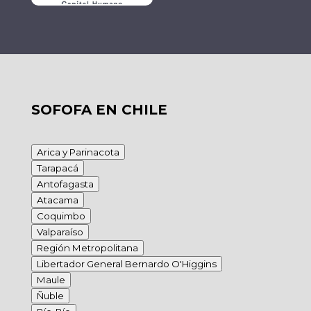
SOFOFA EN CHILE
Arica y Parinacota
Tarapacá
Antofagasta
Atacama
Coquimbo
Valparaíso
Región Metropolitana
Libertador General Bernardo O'Higgins
Maule
Ñuble