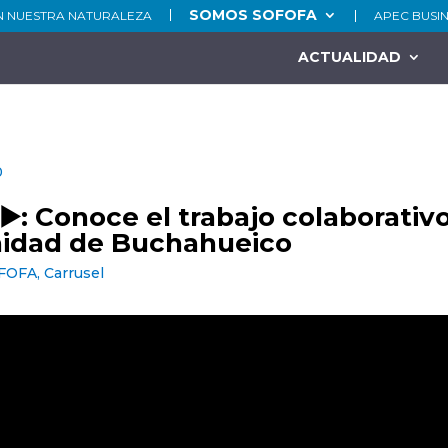
SOMOS SOFOFA
N NUESTRA NATURALEZA
APEC BUSI
ACTUALIDAD
0
▶️: Conoce el trabajo colaborativ
idad de Buchahueico
OFOFA
,
Carrusel