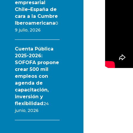
empresarial
Chile–España de
cara a la Cumbre
Iberoamericana
0
9 julio, 2026
Cuenta Pública
2025-2026:
SOFOFA propone
crear 500 mil
empleos con
agenda de
capacitación,
inversión y
flexibilidad
24
junio, 2026