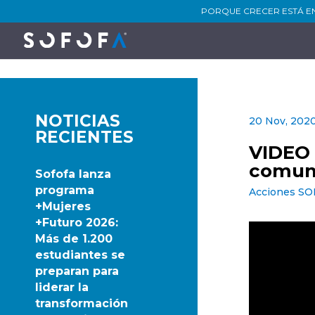
PORQUE CRECER ESTÁ E
NOTICIAS
20 Nov, 202
RECIENTES
VIDEO 
comun
Sofofa lanza
programa
Acciones S
+Mujeres
+Futuro 2026:
Más de 1.200
estudiantes se
preparan para
liderar la
transformación