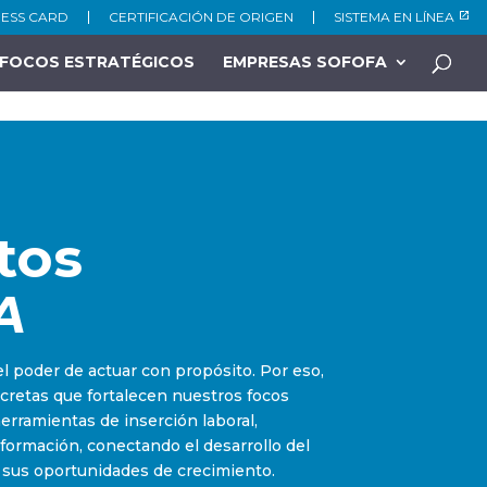
NESS CARD
CERTIFICACIÓN DE ORIGEN
SISTEMA EN LÍNEA
FOCOS ESTRATÉGICOS
EMPRESAS SOFOFA
tos
A
 poder de actuar con propósito. Por eso,
retas que fortalecen nuestros focos
herramientas de inserción laboral,
nformación, conectando el desarrollo del
 sus oportunidades de crecimiento.