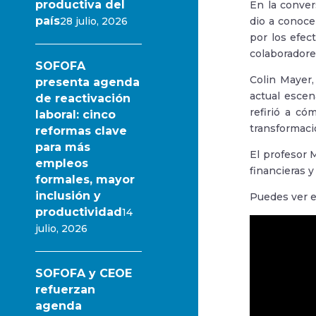
productiva del
En la conver
país
28 julio, 2026
dio a conoce
por los efec
colaboradore
SOFOFA
Colin Mayer,
presenta agenda
actual escen
de reactivación
refirió a có
laboral: cinco
transformaci
reformas clave
para más
El profesor 
empleos
financieras 
formales, mayor
inclusión y
Puedes ver e
productividad
14
julio, 2026
SOFOFA y CEOE
refuerzan
agenda