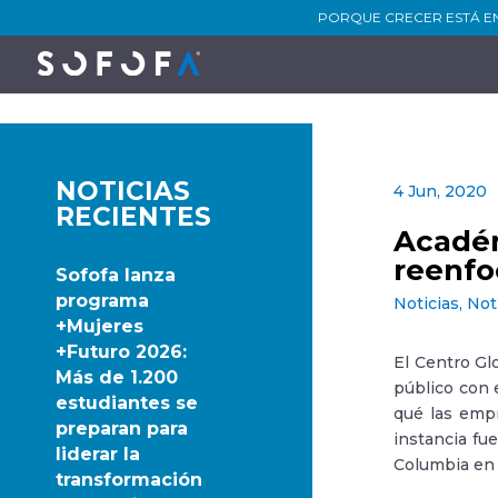
PORQUE CRECER ESTÁ E
NOTICIAS
4 Jun, 2020
RECIENTES
Académ
reenfo
Sofofa lanza
programa
Noticias
,
Not
+Mujeres
+Futuro 2026:
El Centro Gl
Más de 1.200
público con 
estudiantes se
qué las empr
preparan para
instancia fu
liderar la
Columbia en 
transformación