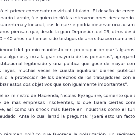
zó el primer conversatorio virtual titulado “El desafío de crec
ardo Larraín, fue quien inició las intervenciones, destacando
uarentena y lockout, tras lo que se podría observar una ause
unos piensan que, desde la gran Depresión del 29, otros desde
30 – 40 años no hemos sido testigos de una situación como es
 timonel del gremio manifestó con preocupación que “algunos
lo a algunos y no a la gran mayoría de las personas”, agregan
titucional legitimado y una política que goce de mayor con
s leyes, muchas veces le cuesta equilibrar bienes públicos
 o la protección de los derechos de los trabajadores con 
ibrar estos dos objetivos que son igualmente importantes”.
 el ex ministro de Hacienda, Nicolás Eyzaguirre, comentó que a
 de más empresas insolventes, lo que traerá ciertas con
ve, así como un shock más fuerte en industrias como el turi
udado. Ante lo cual lanzó la pregunta: “¿Será esto un fac
régimen político que favorece la polarización, un régimen