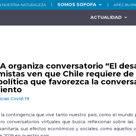
SOMOS SOFOFA
N NUESTRA NATURALEZA
APEC BUSI
ACTUALIDAD
 organiza conversatorio “El desa
istas ven que Chile requiere de
política que favorezca la conversa
iento
icias Covid-19
la contingencia que vive tanto nuestro país, como el mundo 
tro conversatorios virtuales que busca reflexionar sobre la
anitaria, sus efectos económicos y sociales, como aquellos vin
e 2019 en nuestro país.