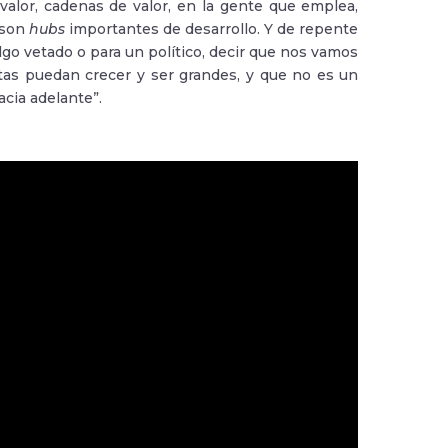
alor, cadenas de valor, en la gente que emplea,
 son
hubs
importantes de desarrollo. Y de repente
algo vetado o para un político, decir que nos vamos
as puedan crecer y ser grandes, y que no es un
cia adelante”.