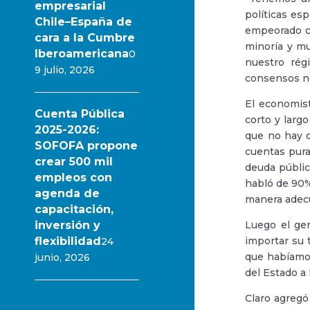
empresarial
políticas esp
Chile–España de
empeorado co
cara a la Cumbre
minoría y mu
Iberoamericana
0
nuestro rég
9 julio, 2026
consensos no
El economist
Cuenta Pública
corto y larg
2025-2026:
que no hay 
SOFOFA propone
cuentas pura
crear 500 mil
deuda públic
empleos con
habló de 90%
agenda de
manera adecu
capacitación,
inversión y
Luego el ger
flexibilidad
importar su 
24
que habíamos
junio, 2026
del Estado a
Claro agregó