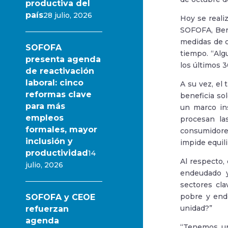
productiva del
país
28 julio, 2026
Hoy se reali
SOFOFA, Bern
medidas de c
SOFOFA
tiempo. “Alg
presenta agenda
los últimos 
de reactivación
laboral: cinco
A su vez, el
reformas clave
beneficia so
para más
un marco ins
empleos
procesan la
formales, mayor
consumidores
inclusión y
impide equil
productividad
14
Al respecto,
julio, 2026
endeudado y
sectores cla
pobre y ende
SOFOFA y CEOE
unidad?”
refuerzan
agenda
“Tenemos un 