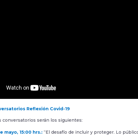
ersatorios Reflexión Covid-19
 conversatorios serán los siguientes:
e mayo, 15:00 hrs.:
“El desafío de incluir y proteger. Lo público