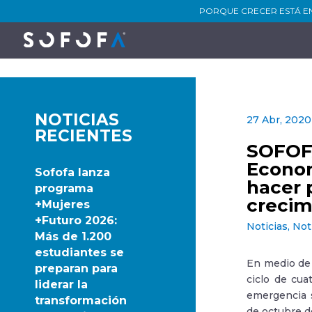
PORQUE CRECER ESTÁ E
NOTICIAS
27 Abr, 2020
RECIENTES
SOFOFA
Econom
Sofofa lanza
hacer 
programa
crecim
+Mujeres
+Futuro 2026:
Noticias
,
Not
Más de 1.200
estudiantes se
En medio de 
preparan para
ciclo de cua
liderar la
emergencia s
transformación
de octubre d