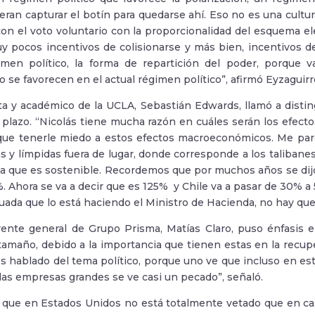
eran capturar el botín para quedarse ahí. Eso no es una cultur
n el voto voluntario con la proporcionalidad del esquema el
y pocos incentivos de colisionarse y más bien, incentivos d
imen político, la forma de repartición del poder, porque 
 se favorecen en el actual régimen político”, afirmó Eyzaguirr
a y académico de la UCLA, Sebastián Edwards, llamó a disting
o plazo. “Nicolás tiene mucha razón en cuáles serán los efecto
que tenerle miedo a estos efectos macroeconómicos. Me pare
s y límpidas fuera de lugar, donde corresponde a los talibanes
a que es sostenible. Recordemos que por muchos años se dijo q
. Ahora se va a decir que es 125% y Chile va a pasar de 30% a 
ada que lo está haciendo el Ministro de Hacienda, no hay qu
ente general de Grupo Prisma, Matías Claro, puso énfasis 
tamaño, debido a la importancia que tienen estas en la recupe
 hablado del tema político, porque uno ve que incluso en est
 las empresas grandes se ve casi un pecado”, señaló.
 que en Estados Unidos no está totalmente vetado que en ca