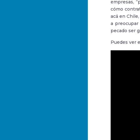
empresas, “p
cómo contrat
acá en Chile,
a preocupar
pecado ser g
Puedes ver e