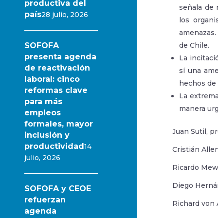
productiva del
señala de 
país
28 julio, 2026
los organi
amenazas. 
SOFOFA
de Chile.
presenta agenda
La incitaci
de reactivación
sí una ame
laboral: cinco
hechos de 
reformas clave
La extrema
para más
manera urge
empleos
formales, mayor
Juan Sutil, 
inclusión y
productividad
14
Cristián All
julio, 2026
Ricardo Mew
Diego Herná
SOFOFA y CEOE
refuerzan
Richard von
agenda