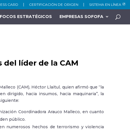
NESS CARD
CERTIFICACIÓN DE ORIGEN
SISTEMA EN LÍNEA
FOCOS ESTRATÉGICOS
EMPRESAS SOFOFA
 del líder de la CAM
Malleco (CAM), Héctor Llaitul, quien afirmó que “la
en dirigido, hacia insumos, hacia maquinaria”, la
siguiente:
nización Coordinadora Arauco Malleco, en cuanto
rden público.
 en numerosos hechos de terrorismo y violencia