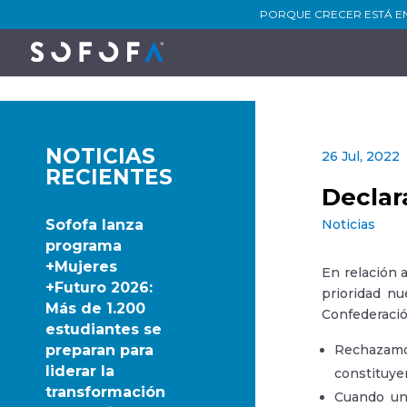
PORQUE CRECER ESTÁ E
NOTICIAS
26 Jul, 2022
RECIENTES
Declar
Sofofa lanza
Noticias
programa
+Mujeres
En relación a
+Futuro 2026:
prioridad nu
Más de 1.200
Confederació
estudiantes se
preparan para
Rechazamos
liderar la
constituye
transformación
Cuando una