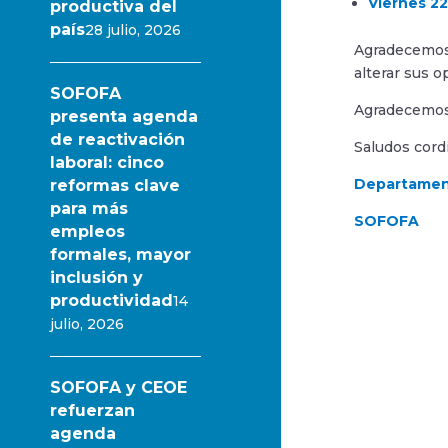
Viernes 22
productiva del
país
28 julio, 2026
Agradecemos 
alterar sus 
SOFOFA
Agradecemos
presenta agenda
de reactivación
Saludos cordi
laboral: cinco
Departament
reformas clave
para más
SOFOFA
empleos
formales, mayor
inclusión y
productividad
14
julio, 2026
SOFOFA y CEOE
refuerzan
agenda