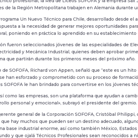
cnico profesional, la Red de Liceos SOFOFA y la empresa Sax 
es de la Región Metropolitana trabajen en Alemania durante u
 Programa Un Nuevo Técnico para Chile, desarrollado desde el
puesta a la necesidad de generar mejores oportunidades para 
ral, poniendo en práctica lo aprendido en su establecimiento
ión fueron seleccionados jóvenes de las especialidades de El
lectricidad y Mecánica Industrial, quienes deben aprobar pri
tima que partirán durante los primeros meses del próximo año.
e de SOFOFA, Richard von Appen, señaló que “este es un hito q
se han esforzado y comprometido con su proceso de formaci
os SOFOFA le han brindado para convertirse en los jóvenes téc
 así como las empresas, son una plataforma que ayudan a camb
rollo personal y emocional», subrayó el presidente del gremio.
 gerente general de la Corporación SOFOFA, Cristóbal Philippi,
que hay muchos que pueden ser un destino adecuado, algunos
na base industrial enorme, así como también México, Estados U
mundo y que ojalá Técnicos Profesionales sean reconocidos a ni