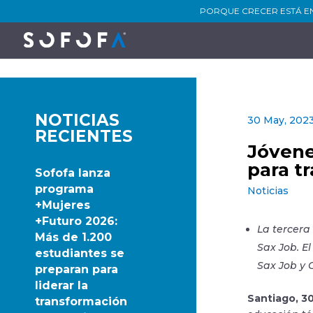
PORQUE CRECER ESTÁ E
NOTICIAS
30 May, 202
RECIENTES
Jóvene
para t
Sofofa lanza
programa
Noticias
+Mujeres
+Futuro 2026:
La tercera
Más de 1.200
Sax Job. E
estudiantes se
Sax Job y
preparan para
liderar la
Santiago, 3
transformación