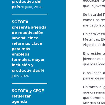
educación té
productiva del
que 14 jóven
país
28 julio, 2026
Se trata del
como una res
SOFOFA
mercado labo
presenta agenda
de reactivación
En esta vers
laboral: cinco
Metálicas, E
reformas clave
viaje. Se es
para más
El president
empleos
jóvenes que 
formales, mayor
que los Lice
inclusión y
productividad
14
«Los liceos,
julio, 2026
para el desar
En tanto, el
SOFOFA y CEOE
que creemos 
refuerzan
que tienen u
agenda
abrirles el 