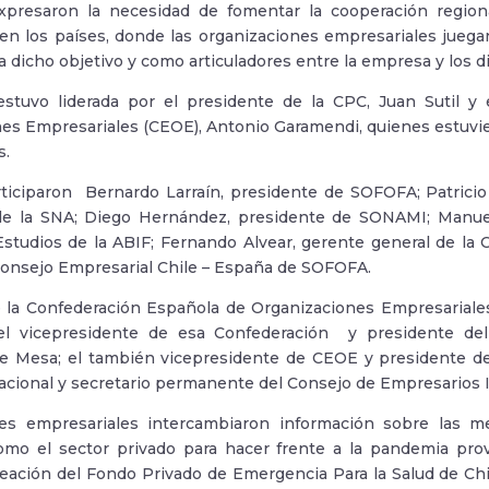
xpresaron la necesidad de fomentar la cooperación regional
en los países, donde las organizaciones empresariales juegan
a dicho objetivo y como articuladores entre la empresa y los di
estuvo liderada por el presidente de la CPC, Juan Sutil y
nes Empresariales (CEOE), Antonio Garamendi, quienes estuv
s.
iciparon Bernardo Larraín, presidente de SOFOFA; Patricio 
de la SNA; Diego Hernández, presidente de SONAMI; Manuel
studios de la ABIF; Fernando Alvear, gerente general de la 
Consejo Empresarial Chile – España de SOFOFA.
e la Confederación Española de Organizaciones Empresariale
el vicepresidente de esa Confederación y presidente del 
e Mesa; el también vicepresidente de CEOE y presidente de 
cional y secretario permanente del Consejo de Empresarios 
tes empresariales intercambiaron información sobre las m
omo el sector privado para hacer frente a la pandemia prov
reación del Fondo Privado de Emergencia Para la Salud de Chi