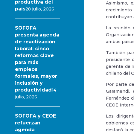
productiva del
Asimismo, e
país
28 julio, 2026
crecimiento 
contribuyan 
SOFOFA
La reunión 
presenta agenda
Organizacio
de reactivación
ambos paíse
laboral: cinco
También part
reformas clave
presidente 
para más
gerente de E
empleos
chileno del 
formales, mayor
inclusión y
Por parte d
productividad
14
Garamendi, 
julio, 2026
Fernández d
CEOE Interna
SOFOFA y CEOE
Los dirigen
refuerzan
gobiernos c
agenda
destacó la c