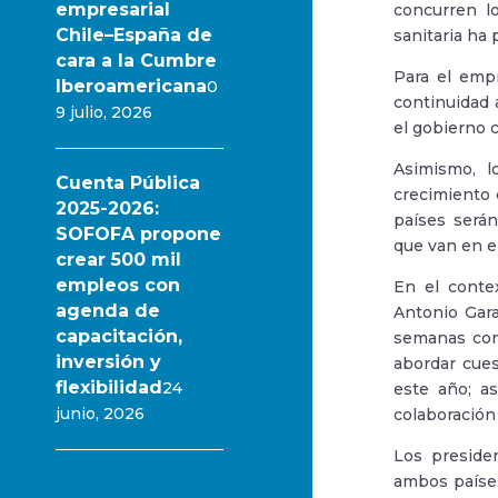
empresarial
concurren l
Chile–España de
sanitaria ha
cara a la Cumbre
Para el emp
Iberoamericana
0
continuidad 
9 julio, 2026
el gobierno c
Asimismo, l
Cuenta Pública
crecimiento 
2025-2026:
países será
SOFOFA propone
que van en e
crear 500 mil
empleos con
En el conte
agenda de
Antonio Gara
capacitación,
semanas con 
inversión y
abordar cues
flexibilidad
24
este año; a
junio, 2026
colaboración
Los preside
ambos países