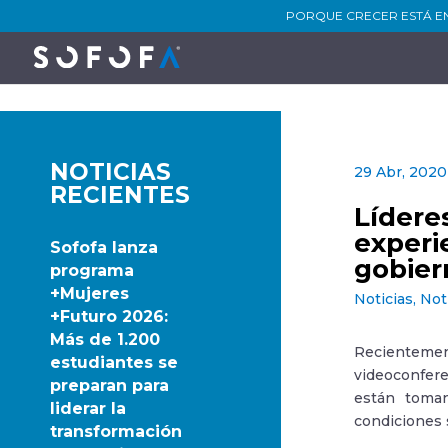
PORQUE CRECER ESTÁ E
NOTICIAS
29 Abr, 2020
RECIENTES
Lídere
experi
Sofofa lanza
gobier
programa
+Mujeres
Noticias
,
Not
+Futuro 2026:
Más de 1.200
Recientement
estudiantes se
videoconfere
preparan para
están toman
liderar la
condiciones 
transformación