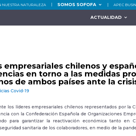
SOMOS SOFOFA
N NUESTRA NATURALEZA
APEC BUSI
ACTUALIDAD
s empresariales chilenos y espa
encias en torno a las medidas pro
nos de ambos países ante la crisi
icias Covid-19
e los líderes empresariales chilenos representados por la CP
ncia con la Confederación Española de Organizaciones Empres
do para garantizar la reactivación económica tanto en
seguridad sanitaria de los colaboradores, en medio de la pand