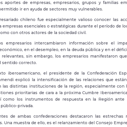
os aportes de empresas, empresarios, grupos y familias em
 permitido ir en ayuda de sectores muy vulnerables.
resariado chileno fue especialmente valioso conocer las a
a empresas esenciales o estratégicas durante el período de 
omo con otros actores de la sociedad civil.
os empresarios intercambiaron información sobre el impac
económico, en el desempleo, en la deuda pública y en el défici
n relevantes, sin embargo, los empresarios manifestaron q
l sentido correcto.
xto iberoamericano, el presidente de la Confederación Es
mendi explicó la intensificación de las relaciones que está
las distintas instituciones de la región, especialmente con 
tiones prioritarias de cara a la próxima Cumbre Iberoameric
sí como los instrumentos de respuesta en la Región ante l
 público-privada.
ntes de ambas confederaciones destacaron las estrechas r
. Una muestra de ello, es el relanzamiento del Consejo Empres