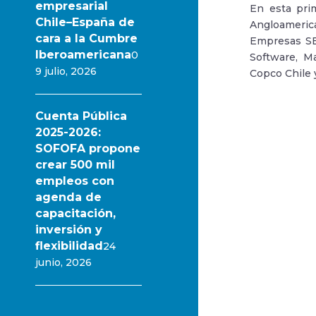
empresarial
En esta pri
Chile–España de
Angloameric
cara a la Cumbre
Empresas SB,
Iberoamericana
0
Software, M
9 julio, 2026
Copco Chile 
Cuenta Pública
2025-2026:
SOFOFA propone
crear 500 mil
empleos con
agenda de
capacitación,
inversión y
flexibilidad
24
junio, 2026