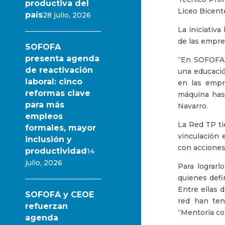
productiva del
Liceo Bicent
país
28 julio, 2026
La iniciativ
de las empres
SOFOFA
presenta agenda
“En SOFOFA e
de reactivación
una educació
laboral: cinco
en las empr
reformas clave
máquina hast
para más
Navarro.
empleos
La Red TP ti
formales, mayor
vinculación 
inclusión y
con acciones
productividad
14
julio, 2026
Para lograrl
quienes defin
Entre ellas 
SOFOFA y CEOE
red han teni
refuerzan
“Mentoría col
agenda