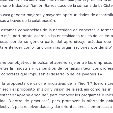
enario Industrial Ramón Barros Luco de la comuna de La Ciste
a busca generar mejores y mayores oportunidades de desarroll
as a través de la colaboración.
stamos convencidos de la necesidad de conectar la formaci
n más pertinente, acorde a las necesidades reales de las empre
esas donde se genera parte del aprendizaje práctico que
a entender cómo funcionan las organizaciones por dentro”, d
ene por objetivos impulsar el aprendizaje entre las empresas
entre la industria y los centros de formación técnicos prof
 concretas que impulsen el desarrollo de los jóvenes TP.
o, la propuesta de valor e iniciativas de la Red TP fueron 
ieron el propósito, misión y visión de la red, así como las in
destacan “Aprendiendo de”, para conocer los programas e inic
do; “Centro de prácticas”, para promover la oferta de prá
ectiva”, para resolver dudas y dar orientaciones a empresas a p