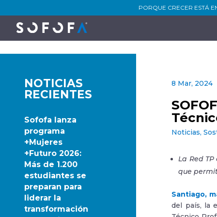
PORQUE CRECER ESTÁ E
NOTICIAS
8 Mar, 2024
RECIENTES
SOFOFA
Técnic
Sofofa lanza
programa
Noticias
,
Sos
+Mujeres
+Futuro 2026:
La Red TP 
Más de 1.200
que permit
estudiantes se
preparan para
Santiago, m
liderar la
del país, la
transformación
Técnico Prof