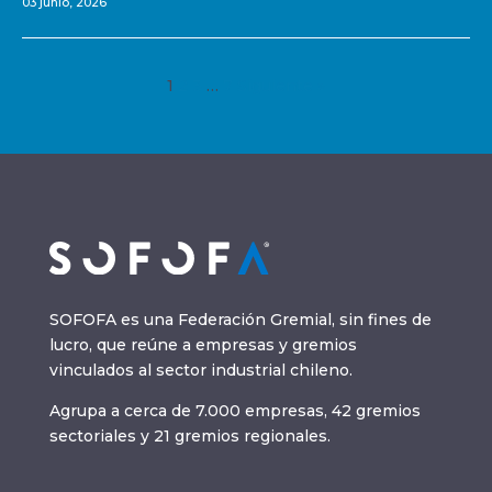
03 junio, 2026
1
2
3
…
7
Siguiente »
SOFOFA es una Federación Gremial, sin fines de
lucro, que reúne a empresas y gremios
vinculados al sector industrial chileno.
Agrupa a cerca de 7.000 empresas, 42 gremios
sectoriales y 21 gremios regionales.