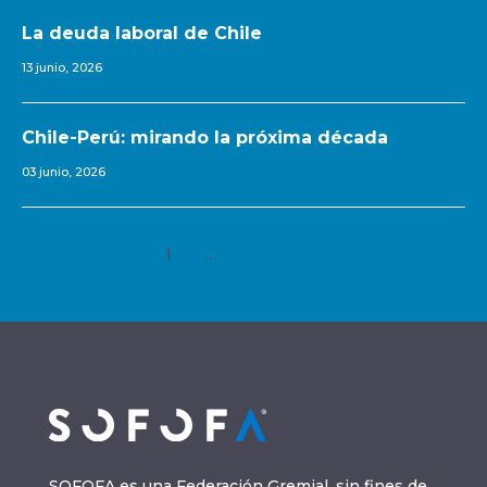
La deuda laboral de Chile
13 junio, 2026
Chile-Perú: mirando la próxima década
03 junio, 2026
1
2
3
…
7
Siguiente »
SOFOFA es una Federación Gremial, sin fines de