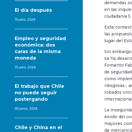
demandas soc
en las inquie
El día después
ciudadanía 5
15 julio, 2026
Este context
las propuest
Empleo y seguridad
lugar del Est
económica: dos
caras de la misma
Sin embargo, 
moneda
se ha desarr
Fomento Fabr
01 julio, 2026
de seguridad
como impleme
riesgosas-, 
El trabajo que Chile
robados vinc
no puede seguir
postergando
internaciona
30 junio, 2026
La insegurid
éxodo del com
mayores cost
Chile y China en el
de mercancía