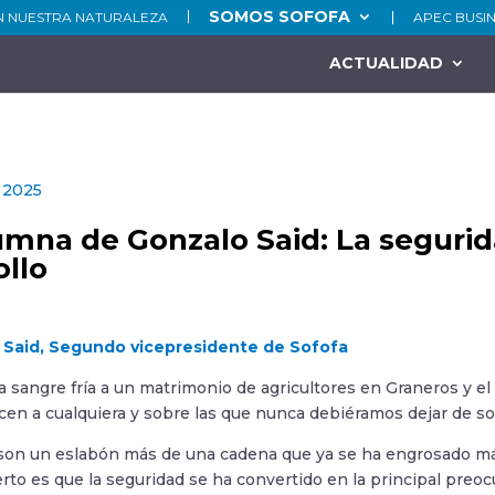
SOMOS SOFOFA
N NUESTRA NATURALEZA
APEC BUSI
ACTUALIDAD
 2025
umna de Gonzalo Said: La segurid
ollo
 Said, Segundo vicepresidente de Sofofa
 a sangre fría a un matrimonio de agricultores en Graneros y 
en a cualquiera y sobre las que nunca debiéramos dejar de s
son un eslabón más de una cadena que ya se ha engrosado más
erto es que la seguridad se ha convertido en la principal preo