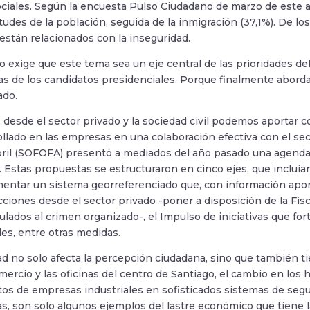
iales. Según la encuesta Pulso Ciudadano de marzo de este añ
tudes de la población, seguida de la inmigración (37,1%). De l
 están relacionados con la inseguridad.
o exige que este tema sea un eje central de las prioridades de
as de los candidatos presidenciales. Porque finalmente aborda
ado.
desde el sector privado y la sociedad civil podemos aportar con
ollado en las empresas en una colaboración efectiva con el sec
il (SOFOFA) presentó a mediados del año pasado una agenda c
. Estas propuestas se estructuraron en cinco ejes, que incluía
ntar un sistema georreferenciado que, con información apor
acciones desde el sector privado -poner a disposición de la Fi
ulados al crimen organizado-, el Impulso de iniciativas que for
les, entre otras medidas.
ad no solo afecta la percepción ciudadana, sino que también 
ercio y las oficinas del centro de Santiago, el cambio en los h
os de empresas industriales en sofisticados sistemas de segur
s, son solo algunos ejemplos del lastre económico que tiene l