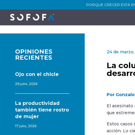
PORQUE CRECER ESTÁ E
OPINIONES
24 de marzo,
RECIENTES
La col
desarr
Ojo con el chicle
29 julio, 2026
Por Gonzalo
La productividad
El asesinato
también tiene rostro
que estremec
de mujer
Estos casos 
17 julio, 2026
acción. Lo ci