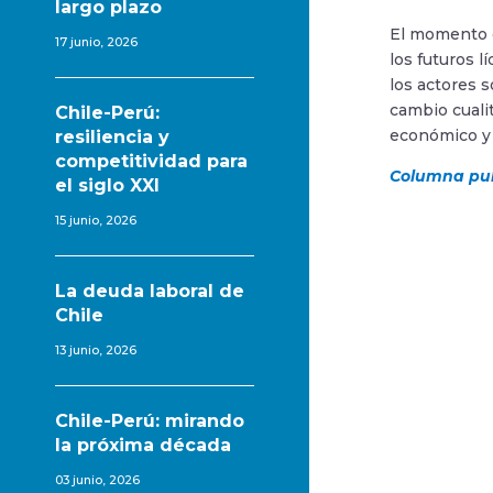
largo plazo
El momento de
17 junio, 2026
los futuros l
los actores s
cambio cuali
Chile-Perú:
económico y 
resiliencia y
competitividad para
Columna pub
el siglo XXI
15 junio, 2026
La deuda laboral de
Chile
13 junio, 2026
Chile-Perú: mirando
la próxima década
03 junio, 2026