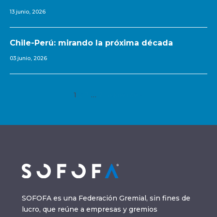
13 junio, 2026
Chile-Perú: mirando la próxima década
03 junio, 2026
1
2
3
…
7
Siguiente »
SOFOFA es una Federación Gremial, sin fines de
lucro, que reúne a empresas y gremios