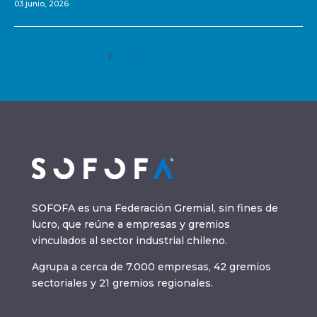
03 junio, 2026
1
2
3
…
7
Siguiente »
SOFOFA es una Federación Gremial, sin fines de
lucro, que reúne a empresas y gremios
vinculados al sector industrial chileno.
Agrupa a cerca de 7.000 empresas, 42 gremios
sectoriales y 21 gremios regionales.