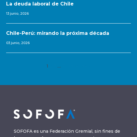
La deuda laboral de Chile
13 junio, 2026
Chile-Perú: mirando la próxima década
03 junio, 2026
1
2
3
…
7
Siguiente »
SOFOFA es una Federación Gremial, sin fines de