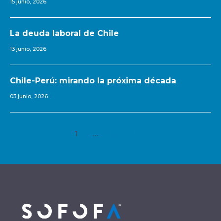
15 junio, 2026
La deuda laboral de Chile
13 junio, 2026
Chile-Perú: mirando la próxima década
03 junio, 2026
1
2
3
…
7
Siguiente »