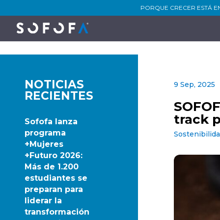
PORQUE CRECER ESTÁ E
NOTICIAS
9 Sep, 2025
RECIENTES
SOFOFA
track 
Sofofa lanza
programa
Sostenibilid
+Mujeres
+Futuro 2026:
Más de 1.200
estudiantes se
preparan para
liderar la
transformación