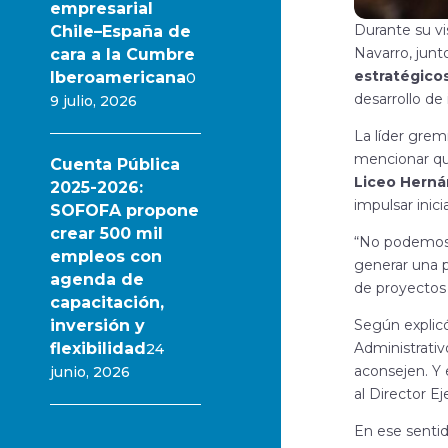
empresarial
Durante su vi
Chile–España de
Navarro, jun
cara a la Cumbre
estratégico
Iberoamericana
0
desarrollo de 
9 julio, 2026
La líder grem
mencionar q
Cuenta Pública
Liceo Herná
2025-2026:
impulsar inici
SOFOFA propone
crear 500 mil
“No podemos 
empleos con
generar una p
agenda de
de
proyectos 
capacitación,
inversión y
Según explicó
flexibilidad
Administrati
24
aconsejen. Y
junio, 2026
al Director E
En ese senti