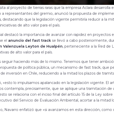
sita al proyecto de tierras raras que la empresa Aclara desarroll
to a representantes del gremio, anunció la propuesta de impleme
s
, destacando que la legislación vigente permitiría reducir a la mi
iniciativas de alto valor para el país.
ial destacó la importancia de avanzar con rapidez en proyectos e
ue el
anuncio del fast track
se llevó a cabo posteriormente, du
n Valenzuela Leyton de Hualpén
, perteneciente a la Red de 
ativas de alto valor para el país.
seguir haciendo más de lo mismo. Tenemos que tener ambició
ropuesta de política pública, un
mecanismo de fast track, que pe
de inversión en Chile, reduciendo a la mitad los plazos de trami
, «esto lo impulsamos apalancado en la legislación vigente. El ar
vos contempla, precisamente, que se
aplique una tramitación de 
esto se relaciona con el inciso final del artículo 15 de la Ley sob
jecutivo del Servicio de Evaluación Ambiental,
acortar a la mitad l
do, Navarro enfatizó que «si avanzamos en esta dirección, com