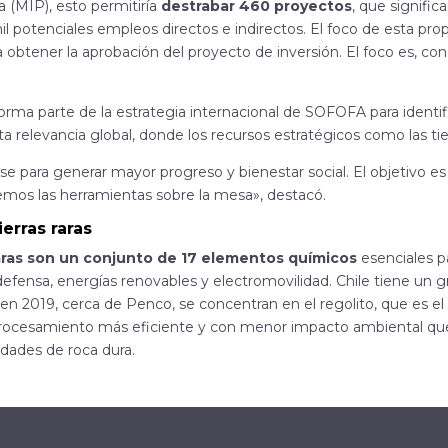
 (MIP), esto permitiría
destrabar 460
proyectos
, que signifi
il
potenciales empleos directos e indirectos. El foco de esta pro
 obtener la aprobación del proyecto de inversión. El foco
es, con
forma parte de la estrategia internacional de SOFOFA para identi
ta relevancia global, donde los recursos estratégicos como las tier
ase para generar mayor progreso y bienestar social. El objetivo es
emos las herramientas sobre la
mesa», destacó.
ierras raras
raras son un conjunto de 17 elementos químicos
esenciales pa
efensa, energías renovables y electromovilidad. Chile tiene un g
en 2019, cerca de Penco, se concentran en el regolito, que es el 
ocesamiento más eficiente y con menor impacto ambiental que la
dades de roca dura.