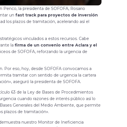
a en Penco, la presidenta de SOFOFA, Rosario
ntar un
fast track para proyectos de inversión
tad los plazos de tramitación, acelerando así el
stratégicos vinculados a estos recursos. Cabe
rante la
firma de un convenio entre Aclara y el
Liceos de SOFOFA, reforzando la urgencia de
n. Por eso,
hoy, desde SOFOFA convocamos a
rmita tramitar con sentido de urgencia la cartera
tación», aseguró
la presidenta de SOFOFA.
tículo 63 de
la Ley de Bases de Procedimientos
urgencia cuando razones de interés público así lo
re Bases Generales del
Medio Ambiente, que permite
os plazos de tramitación».
o demuestra
nuestro Monitor de Ineficiencia