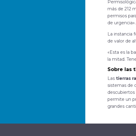
Permisológica
más de 212 m
permisos para
de urgencia».
La instancia 
de valor de al
«Esta es la b
la mitad. Ten
Sobre las t
Las
tierras 
sistemas de d
descubiertos 
permite un pr
grandes canti