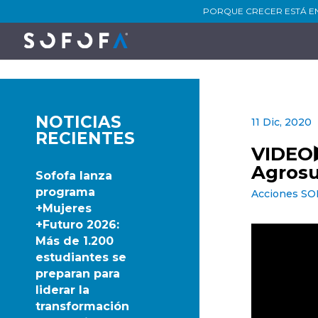
PORQUE CRECER ESTÁ E
NOTICIAS
11 Dic, 2020
RECIENTES
VIDEO▶
Agros
Sofofa lanza
programa
Acciones S
+Mujeres
+Futuro 2026:
Más de 1.200
estudiantes se
preparan para
liderar la
transformación