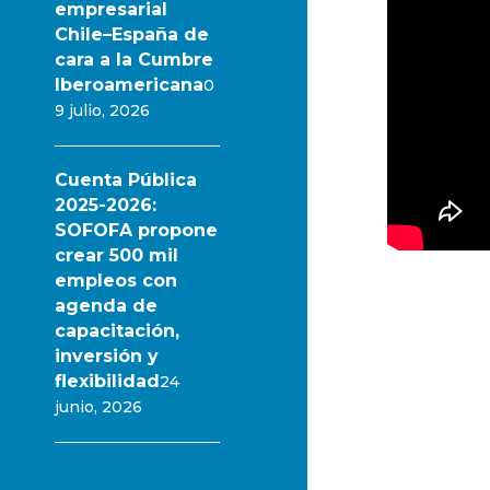
empresarial
Chile–España de
cara a la Cumbre
Iberoamericana
0
9 julio, 2026
Cuenta Pública
2025-2026:
SOFOFA propone
crear 500 mil
empleos con
agenda de
capacitación,
inversión y
flexibilidad
24
junio, 2026