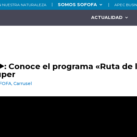
SOMOS SOFOFA
N NUESTRA NATURALEZA
APEC BUSI
ACTUALIDAD
️: Conoce el programa «Ruta de 
uper
OFOFA
,
Carrusel