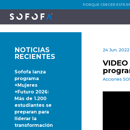
PORQUE CRECER ESTÁ E
NOTICIAS
24 Jun, 2022
RECIENTES
VIDEO 
progra
Sofofa lanza
programa
Acciones S
+Mujeres
+Futuro 2026:
Más de 1.200
estudiantes se
preparan para
liderar la
transformación