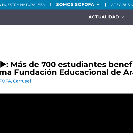
SOMOS SOFOFA
N NUESTRA NATURALEZA
APEC BUSI
ACTUALIDAD
▶️: Más de 700 estudiantes benefi
ma Fundación Educacional de A
OFOFA
,
Carrusel