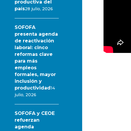
productiva del
país
28 julio, 2026
SOFOFA
presenta agenda
de reactivación
laboral: cinco
reformas clave
para más
empleos
formales, mayor
inclusión y
productividad
14
julio, 2026
SOFOFA y CEOE
refuerzan
agenda