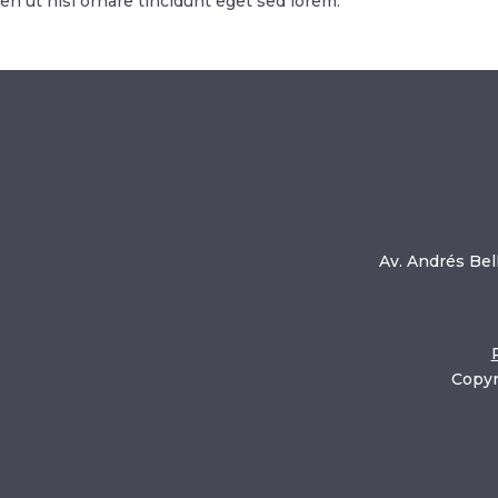
en ut nisi ornare tincidunt eget sed lorem.
Av. Andrés Bell
Copyr