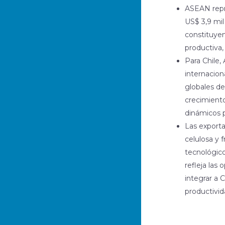
ASEAN repr
US$ 3,9 mil
constituyen
productiva, 
Para Chile,
internacion
globales de
crecimient
dinámicos p
Las exporta
celulosa y 
tecnológico
refleja las
integrar a 
productivid