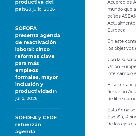
productiva del
Acuerdo de As
país
28 julio, 2026
mundo que agr
países ASEAN.
Actualmente 
SOFOFA
Europea.
presenta agenda
En este cont
de reactivación
los objetivos
laboral: cinco
reformas clave
Con la suscri
para más
Unión Europea
empleos
intercambio 
formales, mayor
inclusión y
El secretario
productividad
14
firmar un Acu
julio, 2026
de libre come
Esta firma se
España, Reino
SOFOFA y CEOE
de los ejes e
refuerzan
agenda