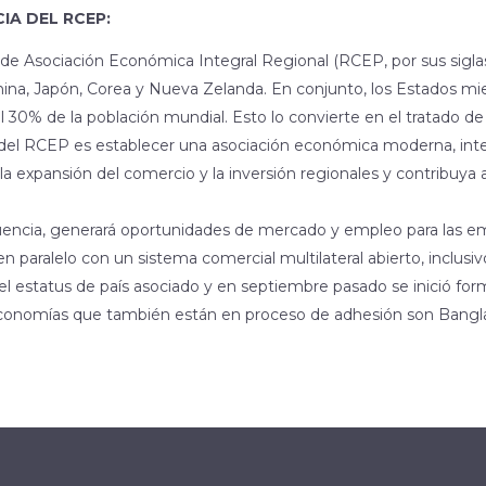
NCIA DEL RCEP:
de Asociación Económica Integral Regional (RCEP, por sus sigla
China, Japón, Corea y Nueva Zelanda. En conjunto, los Estados 
l 30% de la población mundial. Esto lo convierte en el tratado 
 del RCEP es establecer una asociación económica moderna, inte
e la expansión del comercio y la inversión regionales y contribuya
encia, generará oportunidades de mercado y empleo para las emp
en paralelo con un sistema comercial multilateral abierto, inclusi
 el estatus de país asociado y en septiembre pasado se inició f
economías que también están en proceso de adhesión son Bangl