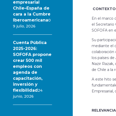
empresarial
Chile–España de
CONTEXTO 
cara a la Cumbre
En el marco 
Iberoamericana
0
el Secretario
9 julio, 2026
SOFOFA en el 
Su participa
Cuenta Pública
mediante el 
2025-2026:
colaboración 
SOFOFA propone
los países de
crear 500 mil
Nazir Razak, 
empleos con
de Chile a la
agenda de
capacitación,
A este hito s
inversión y
fundamentales
flexibilidad
24
Empresarial, 
junio, 2026
RELEVANCIA