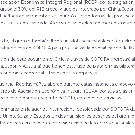
ociación Económica Integral Regional (RCEP, por sus siglas en i
upa el 30% del PIB global y que es integrado por China, Japón, 
 A fines de septiembre se anunció el inicio formal del proceso d
es un Estado asociado. Asimismo, se exploraron mecanismos de 
exto, el gremio también firmó un MoU para establecer formalme
 estratégicos de SOFOFA para profundizar la diversificación de la
pción de este documento, Chile, a través de SOFOFA, ingresará 
, Japón y Australia) que tienen este tipo de plataformas bilater
económico-comercial a través de las empresas.
 general Rodrigo Yáñez abordó durante estas instancias el apoyo 
erdo de Asociación Económica Integral (CEPA, por sus siglas en i
rcio con Indonesia, vigente de 2019, con foco en servicios.
 enmarca en la agenda internacional desplegada por SOFOFA duran
 Unido, Suiza y Estados Unidos han sido los destinos del gremi
stratégicos con foco en la diversificación de los envíos nacionale