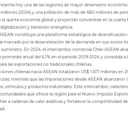
esenta hoy una de las regiones de mayor dinamismo económic
 millones (2024) y una población de más de 680 millones de per
 la quinta economía global y proyectan convertirse en la cuarta 
digitalización y transición energética.
 ASEAN constituye una plataforma estratégica de diversificación
al marcado por la desaceleración de la demanda en sus socios tra
 suministro. En 2024, el intercambio comercial Chile–ASEAN alc
o promedio anual del 6,1% en el periodo 2019-2024 y consolida 
ara las exportaciones no tradicionales chilenas.
ciones chilenas hacia ASEAN totalizaron US$ 1.617 millones en 20
frutas; mientras que las importaciones desde ASEAN alcanzaron 
s, vehículos y productos industriales. Este intercambio, caracter
 oportunidades que ofrece la región para el Nuevo Impulso Expo
Chile a cadenas de valor asiáticas y fortalecer la competitividad d
ad.