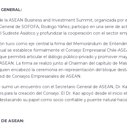
GENERAL:
de la ASEAN Business and Investment Summit, organizada por 
 General de SOFOFA, Rodrigo Yáñez, participó en una serie de act
Sudeste Asiático y profundizar la cooperación con el sector empr
ción tuvo como eje central la firma del Memorándum de Enten
cual se establece formalmente el Consejo Empresarial Chile-AS
que permitirá articular el diálogo público-privado y promover may
 ASEAN. La firma se realizó junto al Chairman del capítulo de Ma
quien encabezó la ceremonia en representación del bloque destac
 red de Consejos Empresariales de ASEAN.
e sumó un encuentro con el Secretario General de ASEAN, Dr. Ka
 para la creación del Consejo. El Dr. Kao apoyó desde el inicio 
destacando su papel como socio confiable y puente natural haci
 DE ASEAN: