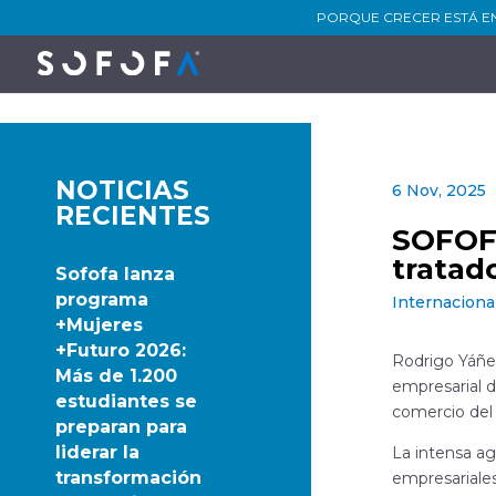
PORQUE CRECER ESTÁ E
NOTICIAS
6 Nov, 2025
RECIENTES
SOFOFA
tratad
Sofofa lanza
programa
Internaciona
+Mujeres
+Futuro 2026:
Rodrigo Yáñe
Más de 1.200
empresarial d
estudiantes se
comercio del
preparan para
liderar la
La intensa ag
transformación
empresariales