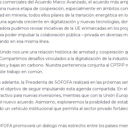
s comerciales del Acuerdo Marco Avanzado, el acuerdo más ampl
una nueva etapa de cooperación, especialmente en ámbitos como 
idad en minería, todos ellos pilares de la transición energética en
una agenda creciente en digitalización y nuevas tecnologías, dond
dora pudimos revisar iniciativas de la UE enmarcadas en los pro
ara poder impulsar la colaboración pública – privada en diversas 
ando en esa misma línea.
Unido nos une una relación histórica de amistad y cooperación q
 Compartimos desafíos vinculados a la digitalización de la indus
es y bajas en carbono. Nuestra pertenencia conjunta al CPTPP n
ste trabajo en común.
 adelante, la Presidenta de SOFOFA realizará en las próximas sem
n el objetivo de seguir impulsando esta agenda compartida. En e
ractivo para nuevas inversiones, mientras que con la Unión Eur
 nuevo acuerdo. Asimismo, exploraremos la posibilidad de estab
do un vehículo institucional que permita al sector privado fortale
FOFA promoverá un diálogo más estrecho entre los países mie