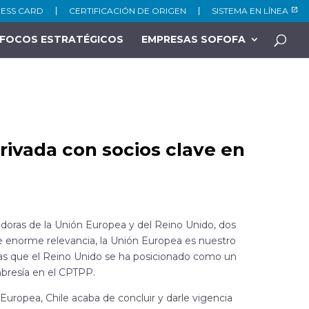
NESS CARD
CERTIFICACIÓN DE ORIGEN
SISTEMA EN LÍNEA
FOCOS ESTRATÉGICOS
EMPRESAS SOFOFA
ivada con socios clave en
oras de la Unión Europea y del Reino Unido, dos
de enorme relevancia, la Unión Europea es nuestro
ntras que el Reino Unido se ha posicionado como un
mbresía en el CPTPP.
uropea, Chile acaba de concluir y darle vigencia