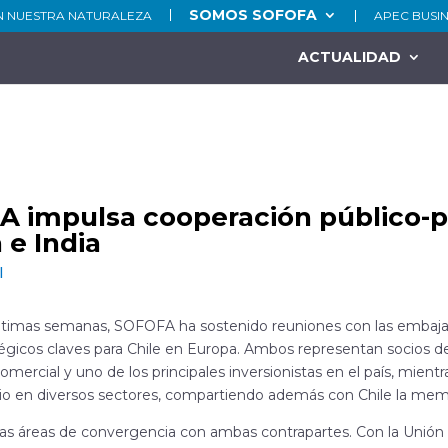
SOMOS SOFOFA
N NUESTRA NATURALEZA
APEC BUSI
ACTUALIDAD
 impulsa cooperación público-pr
 e India
l
últimas semanas, SOFOFA ha sostenido reuniones con las embajad
tégicos claves para Chile en Europa. Ambos representan socios 
comercial y uno de los principales inversionistas en el país, mie
ario en diversos sectores, compartiendo además con Chile la me
as áreas de convergencia con ambas contrapartes. Con la Unión E