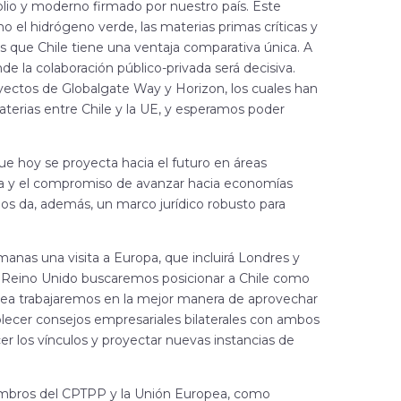
io y moderno firmado por nuestro país. Este
el hidrógeno verde, las materias primas críticas y
 los que Chile tiene una ventaja comparativa única. A
e la colaboración público-privada será decisiva.
yectos de Globalgate Way y Horizon, los cuales han
materias entre Chile y la UE, y esperamos poder
ue hoy se proyecta hacia el futuro en áreas
tria y el compromiso de avanzar hacia economías
os da, además, un marco jurídico robusto para
anas una visita a Europa, que incluirá Londres y
l Reino Unido buscaremos posicionar a Chile como
opea trabajaremos en la mejor manera de aprovechar
lecer consejos empresariales bilaterales con ambos
cer los vínculos y proyectar nuevas instancias de
mbros del CPTPP y la Unión Europea, como