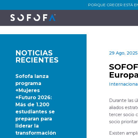
PORQUE CRECER ESTÁ E
NOTICIAS
29 Ago, 2025
RECIENTES
SOFOFA
Europa
Sofofa lanza
programa
Internaciona
+Mujeres
+Futuro 2026:
Durante las 
Más de 1.200
aliados estra
estudiantes se
tercer socio 
preparan para
socio priorit
liderar la
transformación
Existen ampli