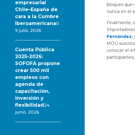
empresarial
bloques que c
Chile–España de
nunca en el a
cara a la Cumbre
Finalmente, 
Iberoamericana
0
Importadores 
9 julio, 2026
Fernández,
MOU suscrito 
Cuenta Pública
conocer el in
2025-2026:
participante
SOFOFA propone
crear 500 mil
empleos con
agenda de
capacitación,
inversión y
flexibilidad
24
junio, 2026