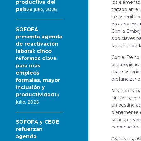
productiva del
los elemento
país
28 julio, 2026
tratado abre 
la sostenibil
ello se suma 
SOFOFA
Con la Embaja
presenta agenda
sido claves p
de reactivación
seguir ahond
laboral: cinco
Con el Reino 
reformas clave
estratégicas.
para más
más sostenibl
empleos
profundizar e
formales, mayor
inclusión y
Mirando hacia
productividad
14
Bruselas, co
julio, 2026
un destino at
plenamente el
socios, crean
SOFOFA y CEOE
cooperación.
refuerzan
agenda
Asimismo, SO