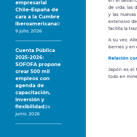
en el desarr
empresarial
de vida, las
Chile–España de
y las nuevas
cara a la Cumbre
extensivo del
Iberoamericana
0
facilita la t
9 julio, 2026
A su vez, Al
berries y en 
Cuenta Pública
2025-2026:
Relación co
SOFOFA propone
Japón es el 
crear 500 mil
todo en miner
empleos con
agenda de
capacitación,
inversión y
flexibilidad
24
junio, 2026