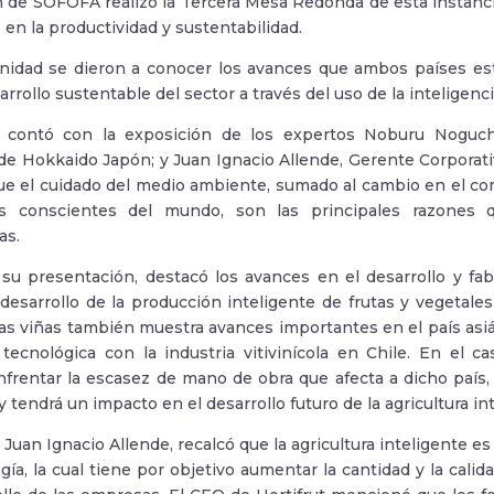
n de SOFOFA realizó la Tercera Mesa Redonda de esta instancia,
 en la productividad y sustentabilidad.
nidad se dieron a conocer los avances que ambos países está
arrollo sustentable del sector a través del uso de la inteligencia 
a contó con la exposición de los expertos Noburu Noguch
de Hokkaido Japón; y Juan Ignacio Allende, Gerente Corporati
ue el cuidado del medio ambiente, sumado al cambio en el c
 conscientes del mundo, son las principales razones q
as.
su presentación, destacó los avances en el desarrollo y fab
l desarrollo de la producción inteligente de frutas y vegetale
as viñas también muestra avances importantes en el país asiá
tecnológica con la industria vitivinícola en Chile. En el c
nfrentar la escasez de mano de obra que afecta a dicho país
y tendrá un impacto en el desarrollo futuro de la agricultura in
 Juan Ignacio Allende, recalcó que la agricultura inteligente es
ogía, la cual tiene por objetivo aumentar la cantidad y la cali