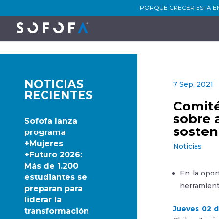
PORQUE CRECER ESTÁ E
NOTICIAS
7 Sep, 2021
RECIENTES
Comité
sobre 
Sofofa lanza
sosteni
programa
+Mujeres
Noticias
+Futuro 2026:
Más de 1.200
En la opor
estudiantes se
herramient
preparan para
liderar la
Jueves 02 d
transformación