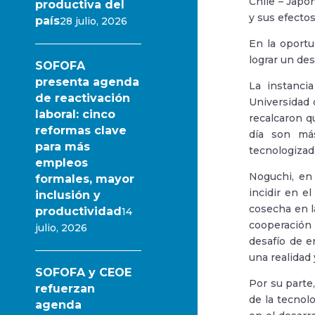
Chile – Japó
productiva del
y sus efectos
país
28 julio, 2026
En la oportu
lograr un des
SOFOFA
presenta agenda
La instanci
de reactivación
Universidad 
laboral: cinco
recalcaron q
reformas clave
día son más
para más
tecnologizad
empleos
Noguchi, en 
formales, mayor
incidir en e
inclusión y
cosecha en l
productividad
14
cooperación 
julio, 2026
desafío de e
una realidad 
SOFOFA y CEOE
Por su parte,
refuerzan
de la tecnol
agenda