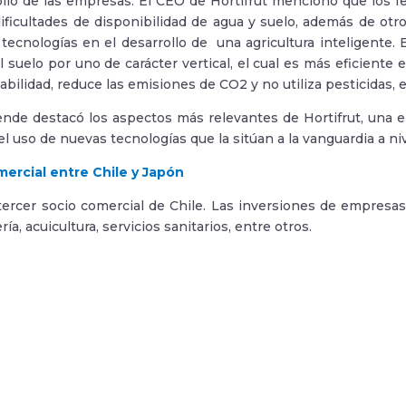
ollo de las empresas. El CEO de Hortifrut mencionó que los fe
 dificultades de disponibilidad de agua y suelo, además de otr
 tecnologías en el desarrollo de una agricultura inteligente.
 suelo por uno de carácter vertical, el cual es más eficiente en
razabilidad, reduce las emisiones de CO2 y no utiliza pesticidas, 
lende destacó los aspectos más relevantes de Hortifrut, una 
el uso de nuevas tecnologías que la sitúan a la vanguardia a ni
mercial entre Chile y Japón
tercer socio comercial de Chile. Las inversiones de empresa
ía, acuicultura, servicios sanitarios, entre otros.