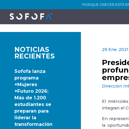
PORQUE CRECER ESTÁ E
NOTICIAS
29 Ene, 2021
RECIENTES
Presid
profun
Sofofa lanza
empres
programa
+Mujeres
Dirección In
+Futuro 2026:
Más de 1.200
El miércoles
estudiantes se
integran el C
preparan para
liderar la
En represent
transformación
la oportunid