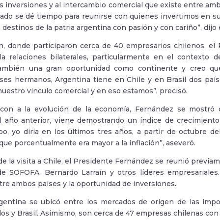
as inversiones y al intercambio comercial que existe entre a
tado se dé tiempo para reunirse con quienes invertimos en s
destinos de la patria argentina con pasión y con cariño”, dijo
n, donde participaron cerca de 40 empresarios chilenos, el
la relaciones bilaterales, particularmente en el contexto d
mbién una gran oportunidad como continente y creo que
ses hermanos, Argentina tiene en Chile y en Brasil dos pa
nuestro vinculo comercial y en eso estamos”, precisó.
 con a la evolución de la economía, Fernández se mostró o
l año anterior, viene demostrando un índice de crecimient
o, yo diría en los últimos tres años, a partir de octubre 
que porcentualmente era mayor a la inflación”, aseveró.
e la visita a Chile, el Presidente Fernández se reunió previa
e SOFOFA, Bernardo Larraín y otros líderes empresariales.
tre ambos países y la oportunidad de inversiones.
entina se ubicó entre los mercados de origen de las impor
os y Brasil. Asimismo, son cerca de 47 empresas chilenas con 