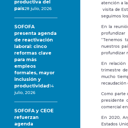
productiva del
atención a l
país
28 julio, 2026
visita de Es
seguimos los 
SOFOFA
En la reunió
presenta agenda
profundizar 
de reactivación
“Tenemos ta
laboral: cinco
nuestros paí
reformas clave
profundizar 
para más
En relación
empleos
trimestre de
formales, mayor
mucho tiemp
inclusión y
recaudación 
productividad
14
julio, 2026
Como parte d
presidente d
comercial en
SOFOFA y CEOE
refuerzan
En 2020, Arg
agenda
Estados Unid