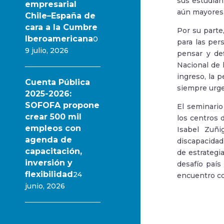
sus estudian
empresarial
aún mayores 
Chile–España de
cara a la Cumbre
Por su parte
Iberoamericana
0
para las per
9 julio, 2026
pensar y def
Nacional de 
ingreso, la 
Cuenta Pública
siempre urge
2025-2026:
SOFOFA propone
El seminario
crear 500 mil
los centros 
empleos con
Isabel Zuñi
agenda de
discapacidad 
capacitación,
de estrategi
inversión y
desafío país
flexibilidad
24
encuentro co
junio, 2026