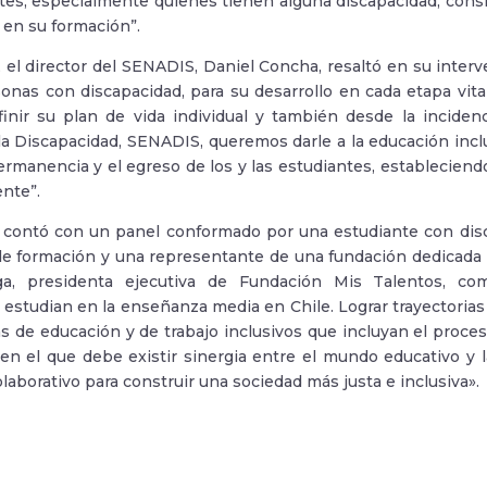
tes, especialmente quienes tienen alguna discapacidad, con
en su formación”.
, el director del SENADIS, Daniel Concha, resaltó en su inter
sonas con discapacidad, para su desarrollo en cada etapa vital
inir su plan de vida individual y también desde la incidenc
la Discapacidad, SENADIS, queremos darle a la educación inclu
permanencia y el egreso de los y las estudiantes, estableciendo
nte”.
 contó con un panel conformado por una estudiante con disc
de formación y una representante de una fundación dedicada a
ga, presidenta ejecutiva de Fundación Mis Talentos, c
estudian en la enseñanza media en Chile. Lograr trayectorias d
as de educación y de trabajo inclusivos que incluyan el proces
 en el que debe existir sinergia entre el mundo educativo y 
laborativo para construir una sociedad más justa e inclusiva».