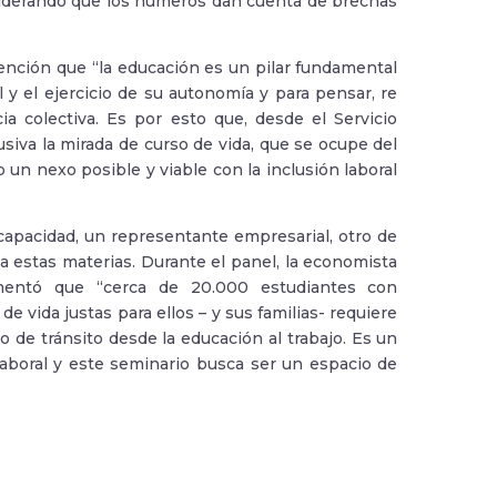
siderando que los números dan cuenta de brechas
vención que “la educación es un pilar fundamental
 y el ejercicio de su autonomía y para pensar, re
ia colectiva. Es por esto que, desde el Servicio
siva la mirada de curso de vida, que se ocupe del
 un nexo posible y viable con la inclusión laboral
apacidad, un representante empresarial, otro de
 estas materias. Durante el panel, la economista
omentó que “cerca de 20.000 estudiantes con
e vida justas para ellos – y sus familias- requiere
o de tránsito desde la educación al trabajo. Es un
laboral y este seminario busca ser un espacio de