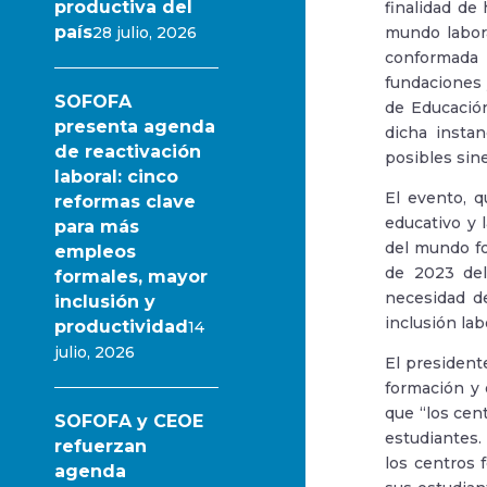
productiva del
finalidad de
país
28 julio, 2026
mundo labora
conformada 
fundaciones 
SOFOFA
de Educación
presenta agenda
dicha insta
de reactivación
posibles sin
laboral: cinco
El evento, q
reformas clave
educativo y 
para más
del mundo fo
empleos
de 2023 del
formales, mayor
necesidad d
inclusión y
inclusión la
productividad
14
julio, 2026
El president
formación y 
que “los cen
SOFOFA y CEOE
estudiantes.
refuerzan
los centros 
agenda