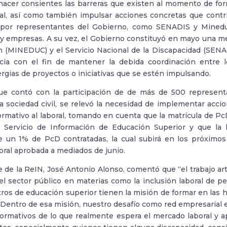
 hacer consientes las barreras que existen al momento de for
l, así como también impulsar acciones concretas que contri
por representantes del Gobierno, como SENADIS y Mineduc,
y empresas. A su vez, el Gobierno constituyó en mayo una me
 (MINEDUC) y el Servicio Nacional de la Discapacidad (SENADI
ncia con el fin de mantener la debida coordinación entre l
ergias de proyectos o iniciativas que se estén impulsando.
ue contó con la participación de de más de 500 representa
la sociedad civil, se relevó la necesidad de implementar accio
rmativo al laboral, tomando en cuenta que la matrícula de P
 Servicio de Información de Educación Superior y que la le
e un 1% de PcD contratadas, la cual subirá en los próximos
boral aprobada a mediados de junio.
e de la ReIN, José Antonio Alonso, comentó que “el trabajo art
el sector público en materias como la inclusión laboral de p
tros de educación superior tienen la misión de formar en las h
 Dentro de esa misión, nuestro desafío como red empresarial 
formativos de lo que realmente espera el mercado laboral y 