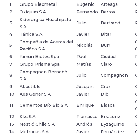
1
Grupo Elecmetal
Eugenio
Arteaga
2
Oxiquim S.A.
Fernando
Barros
Siderúrgica Huachipato
3
Julio
Bertrand
S.A.
4
Tánica S.A.
Javier
Bitar
Compañía de Aceros del
5
Nicolás
Burr
Pacífico S.A.
6
Kimun Biotec Spa
Raúl
Ciudad
7
Grupo Prisma Spa
Matías
Claro
Compagnon Bernabé
8
Julio
Compagnon
S.A.
9
Abastible
Joaquín
Cruz
10
Aes Gener S.A.
Javier
Dib
11
Cementos Bío Bío S.A.
Enrique
Elsaca
12
Skc S.A.
Francisco
Errázuriz
13
Nestlé Chile S.A.
Andrés
Eyzaguirre
14
Metrogas S.A.
Javier
Fernández