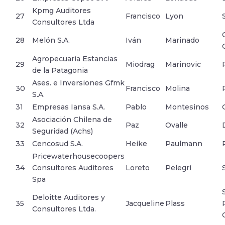
Kpmg Auditores
27
Francisco
Lyon
Consultores Ltda
28
Melón S.A.
Iván
Marinado
Agropecuaria Estancias
29
Miodrag
Marinovic
de la Patagonia
Ases. e Inversiones Gfmk
30
Francisco
Molina
S.A.
31
Empresas Iansa S.A.
Pablo
Montesinos
Asociación Chilena de
32
Paz
Ovalle
Seguridad (Achs)
33
Cencosud S.A.
Heike
Paulmann
Pricewaterhousecoopers
34
Consultores Auditores
Loreto
Pelegrí
Spa
Deloitte Auditores y
35
Jacqueline
Plass
Consultores Ltda.