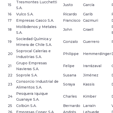
Tresmontes Lucchetti
15
Justo
García
S.A.
16
Vulco S.A.
Ricardo
Garib
17
Empresas Gasco S.A.
Francisco
Gazmuri
Molibdenos y Metales
18
John
Graell
S.A.
Sociedad Química y
19
Gonzalo
Guerrero
Minera de Chile S.A.
Soprocal Calerías e
20
Philippe
Hemmerdinger
Industrias S.A.
Grupo Empresas
21
Felipe
Irarrázaval
Navieras S.A.
22
Soprole S.A.
Susana
Jiménez
Consorcio Industrial de
23
Soraya
Kassis
Alimentos S.A.
Pesquera Iquique
24
Charles
Kimber
Guanaye S.A.
25
Colbún S.A.
Bernardo
Larraín
26
Empresas Copec S.A.
Andrés
Lehuede