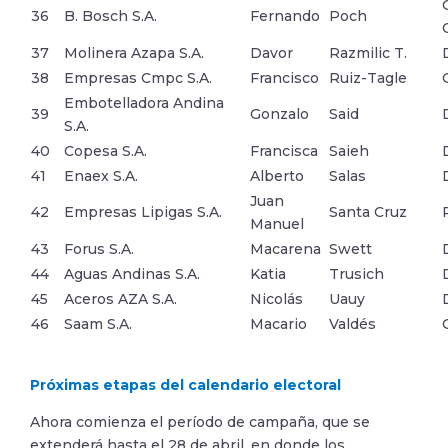
36
B. Bosch S.A.
Fernando
Poch
37
Molinera Azapa S.A.
Davor
Razmilic T.
38
Empresas Cmpc S.A.
Francisco
Ruiz-Tagle
Embotelladora Andina
39
Gonzalo
Said
S.A.
40
Copesa S.A.
Francisca
Saieh
41
Enaex S.A.
Alberto
Salas
Juan
42
Empresas Lipigas S.A.
Santa Cruz
Manuel
43
Forus S.A.
Macarena
Swett
44
Aguas Andinas S.A.
Katia
Trusich
45
Aceros AZA S.A.
Nicolás
Uauy
46
Saam S.A.
Macario
Valdés
Próximas etapas del calendario electoral
Ahora comienza el período de campaña, que se
extenderá hasta el 28 de abril, en donde los