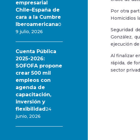
empresarial
Chile–España de
Por otra par
cara a la Cumbre
Homicidios l
Iberoamericana
0
Seguridad d
9 julio, 2026
González, qu
ejecución de 
Cuenta Pública
Al finalizar
2025-2026:
rápida, de f
SOFOFA propone
sector priva
crear 500 mil
empleos con
agenda de
capacitación,
inversión y
flexibilidad
24
junio, 2026