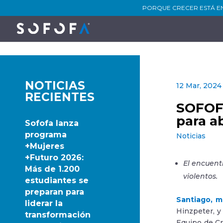
PORQUE CRECER ESTÁ E
NOTICIAS
12 Mar, 2024
RECIENTES
SOFOFA
para a
Sofofa lanza
programa
Noticias
+Mujeres
+Futuro 2026:
El encuent
Más de 1.200
violentos.
estudiantes se
preparan para
Santiago, m
liderar la
Hinzpeter, y 
transformación
Equipo de Cr