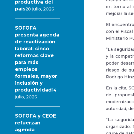
productiva del
en torno al 
país
28 julio, 2026
mejorar la s
El encuentro
SOFOFA
con el Fisca
presenta agenda
Ministerio Pú
de reactivación
laboral: cinco
“La segurida
reformas clave
y la competi
para más
poder desarr
empleos
riesgo de qu
formales, mayor
Rodrigo Hinz
inclusión y
En la cita, 
productividad
14
de propuest
julio, 2026
modernizacio
autoridad; de
SOFOFA y CEOE
“La segurid
refuerzan
organizado. 
agenda
cruce de dat