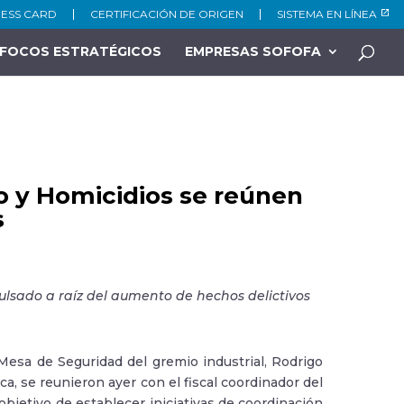
NESS CARD
CERTIFICACIÓN DE ORIGEN
SISTEMA EN LÍNEA
FOCOS ESTRATÉGICOS
EMPRESAS SOFOFA
 y Homicidios se reúnen
s
lsado a raíz del aumento de hechos delictivos
esa de Seguridad del gremio industrial, Rodrigo
ca, se reunieron ayer con el fiscal coordinador del
bjetivo de establecer iniciativas de coordinación