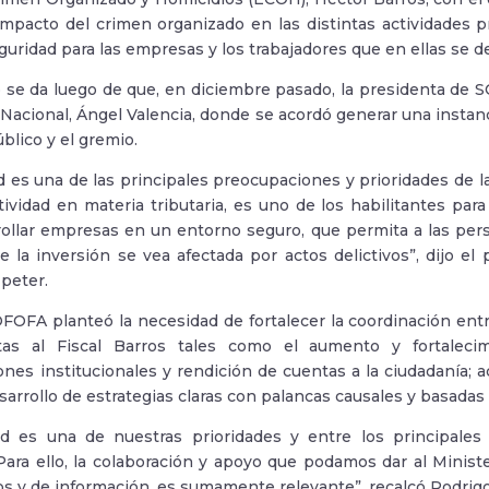
impacto del crimen organizado en las distintas actividades 
eguridad para las empresas y los trabajadores que en ellas se
 se da luego de que, en diciembre pasado, la presidenta de 
l Nacional, Ángel Valencia, donde se acordó generar una instan
blico y el gremio.
d es una de las principales preocupaciones y prioridades de la
tividad en materia tributaria, es uno de los habilitantes pa
ollar empresas en un entorno seguro, que permita a las perso
e la inversión se vea afectada por actos delictivos”, dijo 
peter.
SOFOFA planteó la necesidad de fortalecer la coordinación entr
as al Fiscal Barros tales como el aumento y fortalecimi
nes institucionales y rendición de cuentas a la ciudadanía; 
sarrollo de estrategias claras con palancas causales y basadas
ad es una de nuestras prioridades y entre los principales
Para ello, la colaboración y apoyo que podamos dar al Ministe
os y de información, es sumamente relevante”, recalcó Rodrig