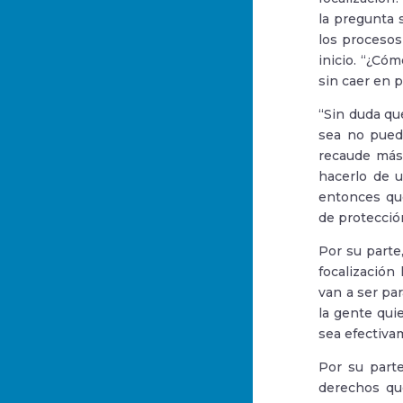
la pregunta 
los procesos
inicio. “¿Có
sin caer en 
“Sin duda qu
sea no puedo
recaude más
hacerlo de 
entonces qu
de protección
Por su parte
focalización
van a ser pa
la gente qui
sea efectivam
Por su parte
derechos que