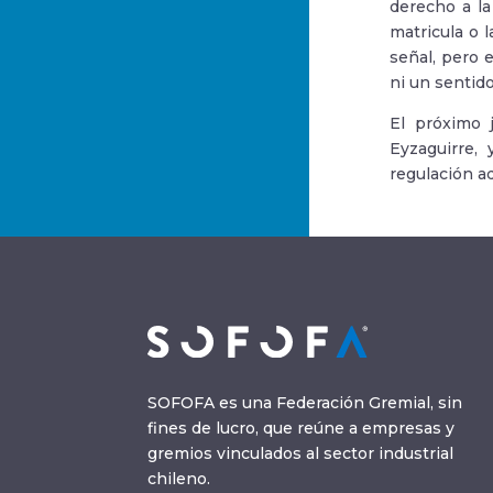
derecho a la
matricula o 
señal, pero 
ni un sentido
El próximo j
Eyzaguirre, 
regulación a
SOFOFA es una Federación Gremial, sin
fines de lucro, que reúne a empresas y
gremios vinculados al sector industrial
chileno.