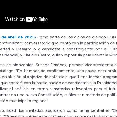
 de abril de 2021.-
Como parte de los ciclos de diálogo SOFO
profundizar”, conversatorio que contó con la participación de M
ertad y Desarrollo y candidata a constituyente por el Dist
sidencial, y Claudio Castro, quien repostula para liderar la Mu
ras de bienvenida, Susana Jiménez, primera vicepresidenta 
diálogo. “En tiempos de confinamiento, una pausa para profu
jo en alusión al objetivo de este ciclo, que tiene fechas progr
y que contará con la participación de candidatos a la Presidenci
izar el análisis en torno a materias relevantes para el fut
trar en una nueva Constitución, cuáles son materia de polític
tión municipal o regional.
tunidad, los invitados abordaron como tema central el “Gas
?”. “Queremos iniciar esta conversación sobre gasto fiscal y