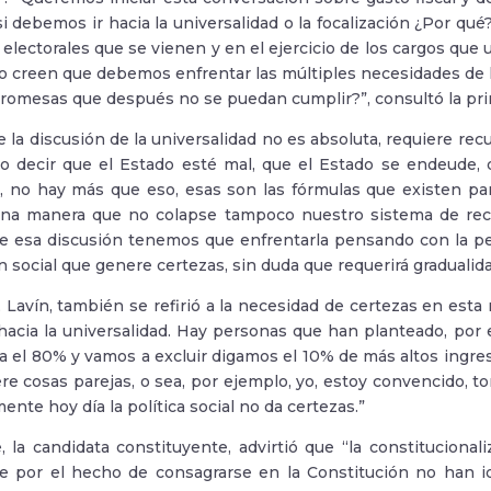
si debemos ir hacia la universalidad o la focalización ¿Por qu
 electorales que se vienen y en el ejercicio de los cargos que 
mo creen que debemos enfrentar las múltiples necesidades de 
promesas que después no se puedan cumplir?”, consultó la pr
e la discusión de la universalidad no es absoluta, requiere r
 decir que el Estado esté mal, que el Estado se endeude, 
, no hay más que eso, esas son las fórmulas que existen pa
una manera que no colapse tampoco nuestro sistema de rec
e esa discusión tenemos que enfrentarla pensando con la pe
 social que genere certezas, sin duda que requerirá gradualida
, Lavín, también se refirió a la necesidad de certezas en est
 hacia la universalidad. Hay personas que han planteado, por e
ra el 80% y vamos a excluir digamos el 10% de más altos ingr
ere cosas parejas, o sea, por ejemplo, yo, estoy convencido, t
ente hoy día la política social no da certezas.”
, la candidata constituyente, advirtió que “la constitucional
 por el hecho de consagrarse en la Constitución no han id