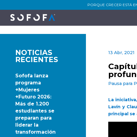
PORQUE CRECER ESTÁ E
NOTICIAS
13 Abr, 2021
RECIENTES
Capítu
profun
Sofofa lanza
programa
Pausa para P
+Mujeres
+Futuro 2026:
La iniciativ
Más de 1.200
Lavín y Cla
estudiantes se
principal se
preparan para
liderar la
transformación