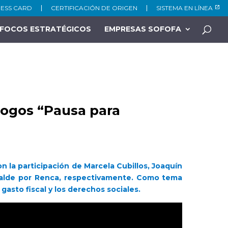
NESS CARD
CERTIFICACIÓN DE ORIGEN
SISTEMA EN LÍNEA
FOCOS ESTRATÉGICOS
EMPRESAS SOFOFA
álogos “Pausa para
con la participación de Marcela Cubillos, Joaquín
lcalde por Renca, respectivamente. Como tema
 gasto fiscal y los derechos sociales.