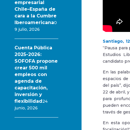
empresarial
Chile–España de
cara a la Cumbre
Iberoamericana
0
9 julio, 2026
Santiago, 12
Cuenta Pública
“Pausa para 
2025-2026:
Estudios Lib
SOFOFA propone
candidato pre
crear 500 mil
En las palab
empleos con
espacios de 
agenda de
del país”, di
capacitación,
22 de abril, 
inversión y
para profund
flexibilidad
24
pueden encon
junio, 2026
través de ges
En esta opor
focalización