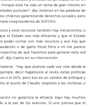
é? Porque este ha sido un tema de gran interés en
ustedes postulan”, dijo Jiménez en las palabras de
los chilenos garantizando derechos sociales, pero
imera vicepresidenta de SOFOFA.
ecursos y esos recursos también hay mecanismos, o
que el Estado sea más eficiente y que el Estado
ra poder contar con más recursos y eso hay que
audación o de gasto fiscal Pero a mí me parece
rspectiva de qué hacemos para generar esta red
d”, dijo Castro en su intervención.
a materia: “Hay que avanzar cada vez más desde la
jemplo, decir hagámoslo al revés, estas políticas
esos o el 20%, pero eso es un cambio de enfoque y
omo el punto de Claudio respecto a las certezas, o
ización no garantiza la eficacia. Aquí hay muchos
o a la par de los avances. Si uno piensa que el