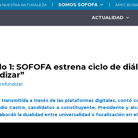
SOMOS SOFOFA
N NUESTRA NATURALEZA
APEC BUSI
ACTUALIDAD
lo 1: SOFOFA estrena ciclo de di
dizar”
rofundizar
a, transmitida a través de las plataformas digitales, contó 
udio Castro, candidatos a constituyente, Presidente y a
 abordó la dualidad entre universalidad o focalización en el