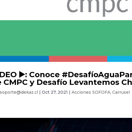
DEO ▶️: Conoce #DesafíoAguaParaC
e CMPC y Desafío Levantemos Ch
soporte@dekaz.cl
|
Oct 27, 2021
|
Acciones SOFOFA
,
Carrusel