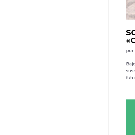
SO
«
por
Baj
sus
futu