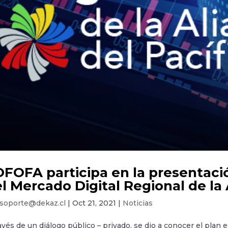
FOFA participa en la presentació
l Mercado Digital Regional de la 
soporte@dekaz.cl
|
Oct 21, 2021
|
Noticias
avés de un diálogo público – privado, se dio a conocer el plan 