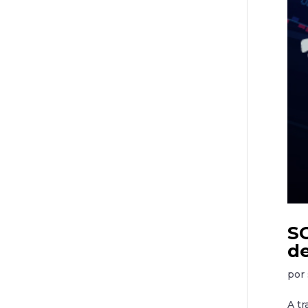
SO
de
por
A tr