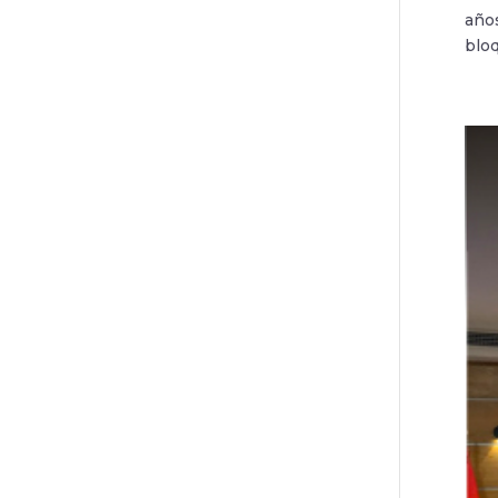
años
bloq