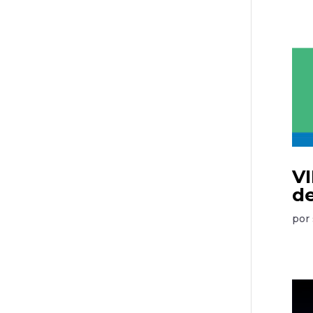
VI
d
por