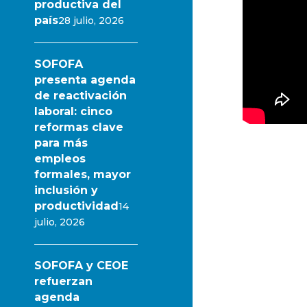
productiva del
país
28 julio, 2026
SOFOFA
presenta agenda
de reactivación
laboral: cinco
reformas clave
para más
empleos
formales, mayor
inclusión y
productividad
14
julio, 2026
SOFOFA y CEOE
refuerzan
agenda