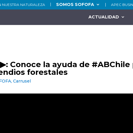
SOMOS SOFOFA
N NUESTRA NATURALEZA
APEC BUSI
ACTUALIDAD
3
▶: Conoce la ayuda de #ABChile 
cendios forestales
OFOFA
,
Carrusel