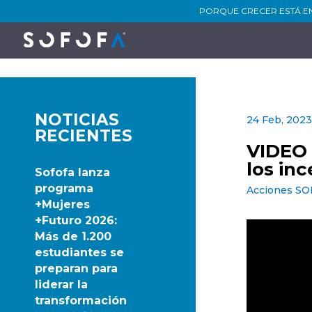
PORQUE CRECER ESTÁ E
NOTICIAS
24 Feb, 202
RECIENTES
VIDEO 
los in
Sofofa lanza
programa
Acciones S
+Mujeres
+Futuro 2026:
Más de 1.200
estudiantes se
preparan para
liderar la
transformación