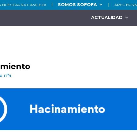
SOMOS SOFOFA
N NUESTRA NATURALEZA
APEC BUSI
ACTUALIDAD
amiento
o n°4