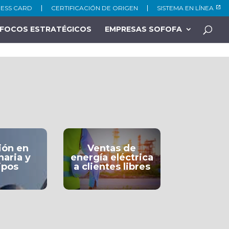
NESS CARD
CERTIFICACIÓN DE ORIGEN
SISTEMA EN LÍNEA
FOCOS ESTRATÉGICOS
EMPRESAS SOFOFA
ión en
Ventas de
aria y
energía eléctrica
ipos
a clientes libres