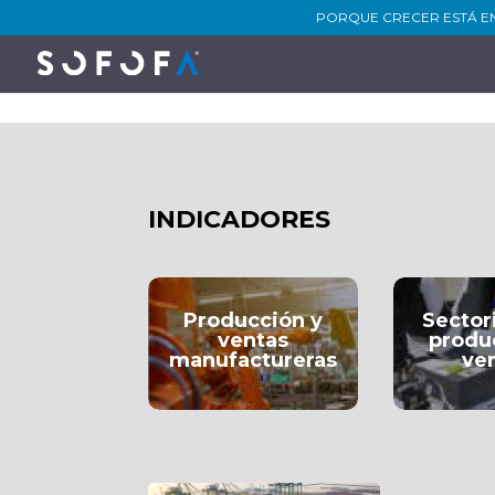
PORQUE CRECER ESTÁ E
INDICADORES
Producción y
Sector
ventas
produ
manufactureras
ve