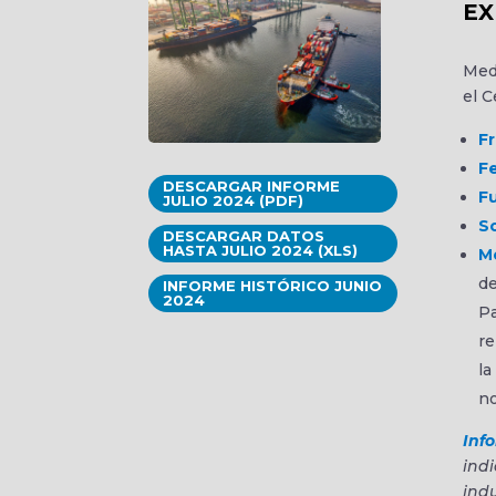
EX
Medi
el C
F
Fe
DESCARGAR INFORME
F
JULIO 2024 (PDF)
So
DESCARGAR DATOS
HASTA JULIO 2024 (XLS)
M
de
INFORME HISTÓRICO JUNIO
2024
Pa
re
la
no
Inf
ind
indu