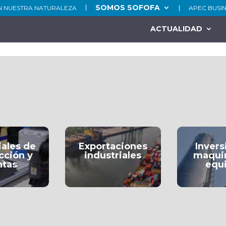
SOMOS SOFOFA
N NUESTRA NATURALEZA
APEC BUSI
ACTUALIDAD
iales de
Exportaciones
Invers
cción y
industriales
maquin
ntas
equ