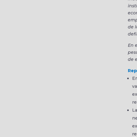
inst
eco
empl
de 
defi
En e
peso
de e
Rep
En
va
ex
re
La
ne
ex
re