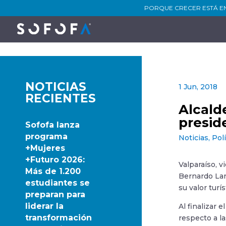
PORQUE CRECER ESTÁ E
NOTICIAS
1 Jun, 2018
RECIENTES
Alcald
presi
Sofofa lanza
programa
Noticias
,
Pol
+Mujeres
+Futuro 2026:
Valparaíso, v
Más de 1.200
Bernardo Larr
estudiantes se
su valor turí
preparan para
liderar la
Al finalizar
transformación
respecto a la