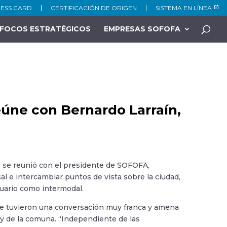
NESS CARD
CERTIFICACIÓN DE ORIGEN
SISTEMA EN LÍNEA
FOCOS ESTRATÉGICOS
EMPRESAS SOFOFA
eúne con Bernardo Larraín,
rp, se reunió con el presidente de SOFOFA,
cal e intercambiar puntos de vista sobre la ciudad,
rtuario como intermodal.
 que tuvieron una conversación muy franca y amena
s y de la comuna. “Independiente de las