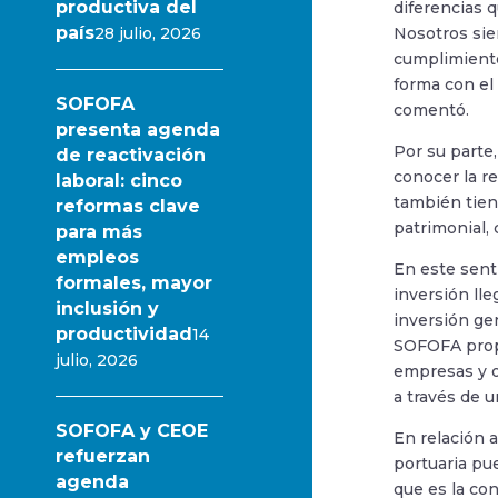
productiva del
diferencias 
país
28 julio, 2026
Nosotros sie
cumplimiento
forma con el 
SOFOFA
comentó.
presenta agenda
Por su parte
de reactivación
conocer la r
laboral: cinco
también tien
reformas clave
patrimonial, 
para más
empleos
En este sent
formales, mayor
inversión ll
inclusión y
inversión ge
productividad
14
SOFOFA propo
julio, 2026
empresas y o
a través de 
SOFOFA y CEOE
En relación a
refuerzan
portuaria pu
agenda
que es la con