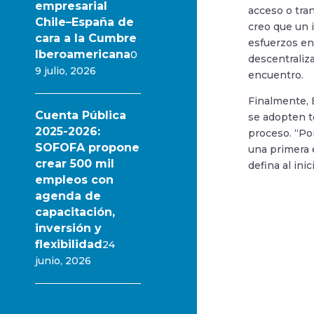
empresarial
acceso o tra
Chile–España de
creo que un i
cara a la Cumbre
esfuerzos en
Iberoamericana
0
descentraliz
9 julio, 2026
encuentro.
Finalmente, 
Cuenta Pública
se adopten t
2025-2026:
proceso. “Po
SOFOFA propone
una primera 
crear 500 mil
defina al ini
empleos con
agenda de
capacitación,
inversión y
flexibilidad
24
junio, 2026