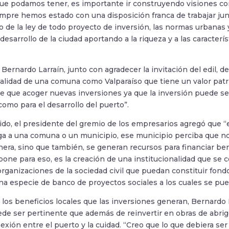
que podamos tener, es importante ir construyendo visiones c
mpre hemos estado con una disposición franca de trabajar jun
 de la ley de todo proyecto de inversión, las normas urbanas
desarrollo de la ciudad aportando a la riqueza y a las caracte
, Bernardo Larraín, junto con agradecer la invitación del edi
ealidad de una comuna como Valparaíso que tiene un valor patri
e que acoger nuevas inversiones ya que la inversión puede se
como para el desarrollo del puerto”.
ido, el presidente del gremio de los empresarios agregó que 
ega a una comuna o un municipio, ese municipio perciba que n
nera, sino que también, se generan recursos para financiar be
ne para eso, es la creación de una institucionalidad que se c
rganizaciones de la sociedad civil que puedan constituir fondo
una especie de banco de proyectos sociales a los cuales se pue
 los beneficios locales que las inversiones generan, Bernardo 
ede ser pertinente que además de reinvertir en obras de abrigo,
exión entre el puerto y la cuidad. “Creo que lo que debiera se