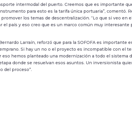
nsporte intermodal del puerto. Creemos que es importante que
nstrumento para esto es la tarifa única portuaria”, comentó. R
 promover los temas de descentralización. “Lo que si veo en e
ar el país y eso creo que es un marco común muy interesante p
Bernardo Larraín, reforzó que para la SOFOFA es importante en
emprano. Si hay un no o el proyecto es incompatible con el terr
r eso hemos planteado una modernización a todo el sistema d
etapa donde se resuelvan esos asuntos. Un inversionista quiere
cio del proceso”.