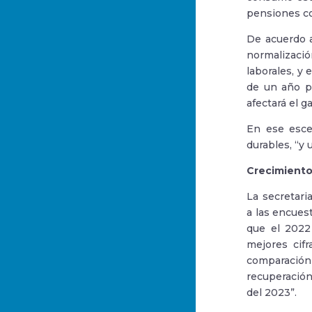
pensiones co
De acuerdo a
normalizació
laborales, y
de un año pr
afectará el g
En ese esce
durables, “y
Crecimiento
La secretari
a las encues
que el 2022
mejores cifr
comparación
recuperación
del 2023”.