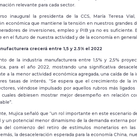
rmación relevante para cada sector.
rso inaugural la presidenta de la CCS, María Teresa Via
ón económica que mantiene la tensión en nuestros grandes de
eradores de inversiones, empleo y PIB ya no es suficiente. 
 en el futuro de nuestra actividad y de la economía en general
nufacturera crecerá entre 1,5 y 2.5% el 2022
to de la industria manufacturera entre 1,5% y 2,5% proyec
ica, para el año 2022, mostrando una significativa desacel
te a la menor actividad económica agregada, una caída de la 
res tasas de interés. “Se espera que el crecimiento de la i
ectores, viéndose impulsado por aquellos rubros más ligados 
s cuales debiesen mostrar mejor desempeño en relación con
able”.
te, Mujica señaló que “un rol importante en este escenario d
l y un potencial menor dinamismo de la demanda externa por 
a del comienzo del retiro de estímulos monetarios en las
emás, la desaceleración esperada para la economía China, nuest