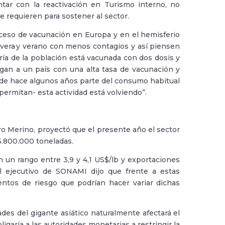
tar con la reactivación en Turismo interno, no
se requieren para sostener al sector.
proceso de vacunación en Europa y en el hemisferio
vera y verano con menos contagios y así piensen
ría de la población está vacunada con dos dosis y
legan a un país con una alta tasa de vacunación y
esde hace algunos años parte del consumo habitual
 permitan- esta actividad está volviendo”.
ro Merino, proyectó que el presente año el sector
5.800.000 toneladas.
n un rango entre 3,9 y 4,1 US$/lb y exportaciones
l ejecutivo de SONAMI dijo que frente a estas
ntos de riesgo que podrían hacer variar dichas
des del gigante asiático naturalmente afectará el
ligaría a las autoridades monetarias a restringir la