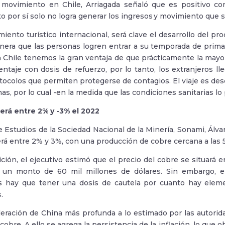
 movimiento en Chile, Arriagada señaló que es positivo con
to por sí solo no logra generar los ingresos y movimiento que 
imiento turístico internacional, será clave el desarrollo del 
nera que las personas logren entrar a su temporada de prima
En Chile tenemos la gran ventaja de que prácticamente la mayo
entaje con dosis de refuerzo, por lo tanto, los extranjeros l
otocolos que permiten protegerse de contagios. El viaje es d
as, por lo cual -en la medida que las condiciones sanitarias lo
erá entre 2% y -3% el 2022
e Estudios de la Sociedad Nacional de la Minería, Sonami, Álva
rá entre 2% y 3%,
con una producción de cobre cercana a las 
ción, el ejecutivo estimó que el precio del cobre se situará e
 un monto de 60 mil millones de dólares. Sin embargo, e
s hay que tener una dosis de cautela por cuanto hay eleme
.
eración de China más profunda a lo estimado por las autorida
obre. A ello se agrega la persistencia de la inflación, lo que ob