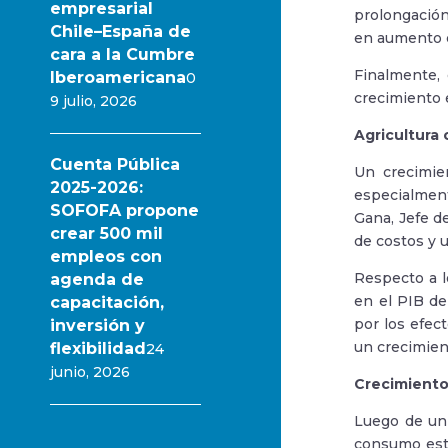
empresarial
prolongación
Chile–España de
en aumento d
cara a la Cumbre
Finalmente,
Iberoamericana
0
crecimiento 
9 julio, 2026
Agricultura
Cuenta Pública
Un crecimie
2025-2026:
especialmen
SOFOFA propone
Gana, Jefe d
crear 500 mil
de costos y 
empleos con
Respecto a l
agenda de
en el PIB de
capacitación,
por los efec
inversión y
un crecimien
flexibilidad
24
junio, 2026
Crecimiento
Luego de un 
consumo está