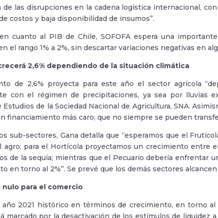
 de las disrupciones en la cadena logística internacional, c
e costos y baja disponibilidad de insumos”.
 en cuanto al PIB de Chile, SOFOFA espera una importante
en el rango 1% a 2%, sin descartar variaciones negativas en a
 crecerá 2,6% dependiendo de la situación climática
nto de 2,6% proyecta para este año el sector agrícola “dep
te con el régimen de precipitaciones, ya sea por lluvias e
e Estudios de la Sociedad Nacional de Agricultura, SNA. Asim
un financiamiento más caro, que no siempre se pueden transferi
os sub-sectores, Gana detalla que “esperamos que el
Frutícol
l agro; para el
Hortícola
proyectamos un crecimiento entre e
tos de la sequía; mientras que el
Pecuario
debería enfrentar u
to en torno al 2%”. Se prevé que los demás sectores alcancen u
 nulo para el comercio
año 2021 histórico en términos de crecimiento, en torno al
 marcado por la desactivación de los estímulos de liquidez a 