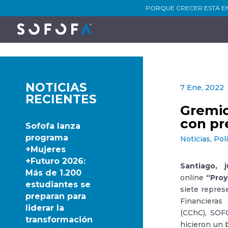
PORQUE CRECER ESTÁ E
NOTICIAS
7 Ene, 2022
RECIENTES
Gremio
con pr
Sofofa lanza
programa
Noticias
,
Pol
+Mujeres
+Futuro 2026:
Santiago,
Más de 1.200
online
“Proy
estudiantes se
siete repres
preparan para
Financieras
liderar la
(CChC), SOFO
transformación
hicieron un 