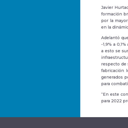
Javier Hurta
formación br
por la mayor
en la dinámic
Adelantó que
-1,9% a 0,1%
a esto se su
infraestruc
respecto de 
fabricación 
generados por
para combatir
“En este con
para 2022 pr