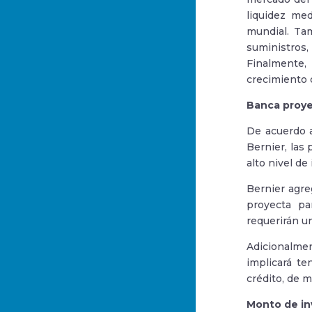
liquidez me
mundial. Ta
suministros,
Finalmente,
crecimiento 
Banca proye
De acuerdo a
Bernier, las
alto nivel d
Bernier agre
proyecta pa
requerirán un
Adicionalme
implicará te
crédito, de 
Monto de inv