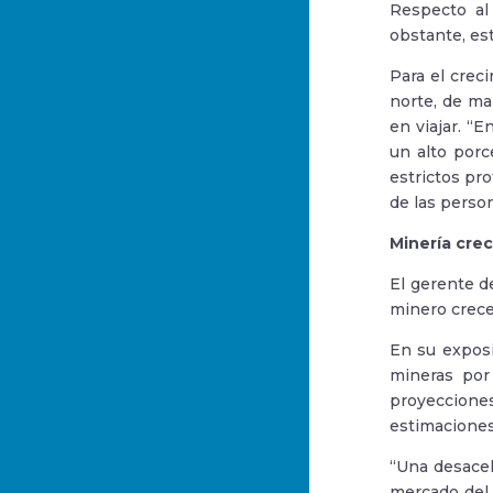
Respecto al
obstante, es
Para el crec
norte, de ma
en viajar. “
un alto porc
estrictos pr
de las person
Minería crec
El gerente d
minero crece
En su exposi
mineras por
proyeccione
estimaciones
“Una desacel
mercado del c