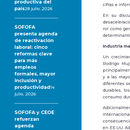
productiva del
cifras e info
país
28 julio, 2026
En su discu
desaceleraci
SOFOFA
rol como gen
presenta agenda
determinante
de reactivación
Industria ma
laboral: cinco
reformas clave
Un crecimien
para más
Rodrigo Muj
empleos
principalmen
formales, mayor
y a las mayo
inclusión y
diferentes s
productividad
14
durables, lo
julio, 2026
consumo dur
Adicionalmen
SOFOFA y CEOE
internaciona
refuerzan
consecuenci
agenda
en EE.UU. Ad