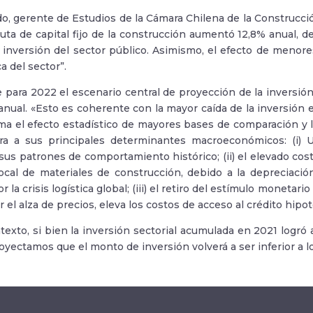
do, gerente de Estudios de la Cámara Chilena de la Construcc
uta de capital fijo de la construcción aumentó 12,8% anual, d
 inversión del sector público. Asimismo, el efecto de menor
a del sector”.
 para 2022 el escenario central de proyección de la inversió
 anual. «Esto es coherente con la mayor caída de la inversión 
ma el efecto estadístico de mayores bases de comparación y l
tura a sus principales determinantes macroeconómicos: (i) 
sus patrones de comportamiento histórico; (ii) el elevado co
local de materiales de construcción, debido a la depreciació
 la crisis logística global; (iii) el retiro del estímulo monetar
 el alza de precios, eleva los costos de acceso al crédito hipot
texto, si bien la inversión sectorial acumulada en 2021 logró 
oyectamos que el monto de inversión volverá a ser inferior a l