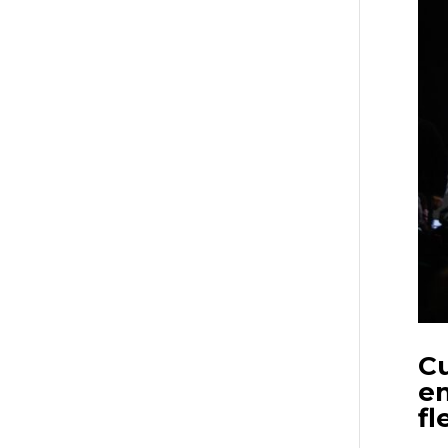
Cu
em
fl