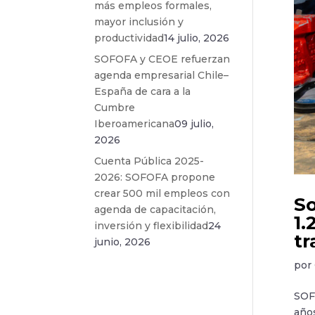
más empleos formales,
mayor inclusión y
productividad
14 julio, 2026
SOFOFA y CEOE refuerzan
agenda empresarial Chile–
España de cara a la
Cumbre
Iberoamericana
09 julio,
2026
Cuenta Pública 2025-
2026: SOFOFA propone
crear 500 mil empleos con
So
agenda de capacitación,
1.
inversión y flexibilidad
24
tr
junio, 2026
por
SOF
año