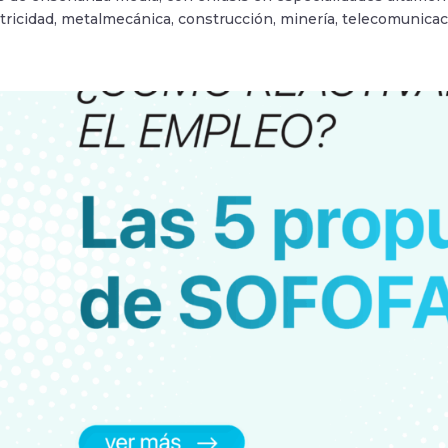
tricidad, metalmecánica, construcción, minería, telecomunicaci