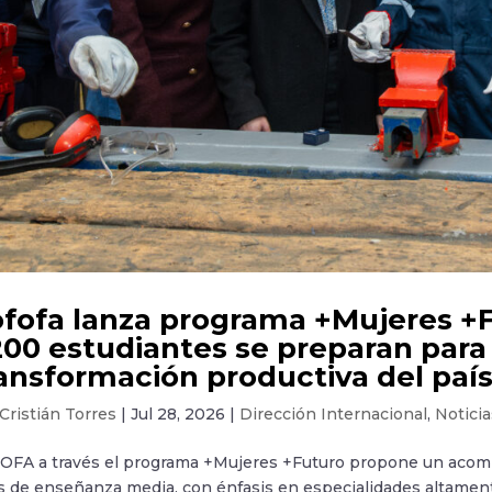
fofa lanza programa +Mujeres +
200 estudiantes se preparan para 
ansformación productiva del paí
Cristián Torres
|
Jul 28, 2026
|
Dirección Internacional
,
Noticia
OFA a través el programa +Mujeres +Futuro propone un acomp
s de enseñanza media, con énfasis en especialidades altament