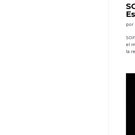
SO
Es
por
SOF
el m
la r