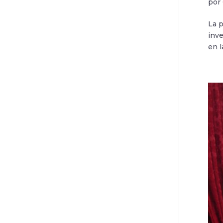
por
La p
inve
en l