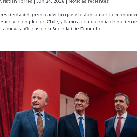
Cristián Torres
|
Jun 24, 2026
|
Noticias recientes
residenta del gremio advirtió que el estancamiento económico 
rsión y el empleo en Chile, y llamó a una «agenda de modernizac
as nuevas oficinas de la Sociedad de Fomento...