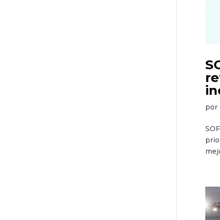
SO
re
in
por
SOFO
prio
mejo