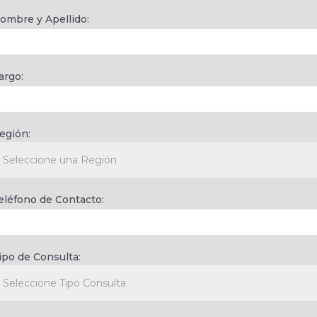
ombre y Apellido:
argo:
egión:
eléfono de Contacto:
ipo de Consulta: