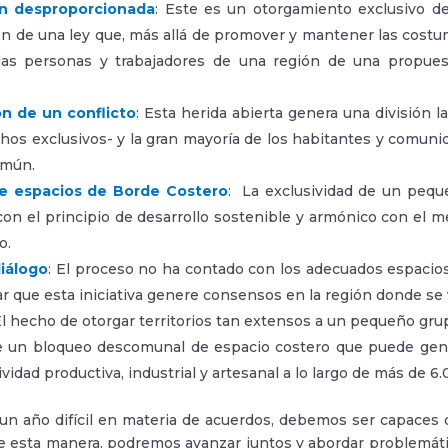
n desproporcionada
: Este es un otorgamiento exclusivo d
ón de una ley que, más allá de promover y mantener las costu
las personas y trabajadores de una región de una propues
n de un conflicto
: Esta herida abierta genera una división
hos exclusivos- y la gran mayoría de los habitantes y comuni
omún.
de espacios de Borde Costero
: La exclusividad de un peq
on el principio de desarrollo sostenible y armónico con el m
o.
diálogo
: El proceso no ha contado con los adecuados espacio
grar que esta iniciativa genere consensos en la región donde se
El hecho de otorgar territorios tan extensos a un pequeño gru
 un bloqueo descomunal de espacio costero que puede gener
ividad productiva, industrial y artesanal a lo largo de más de 6
n año difícil en materia de acuerdos, debemos ser capaces d
De esta manera, podremos avanzar juntos y abordar problemátic