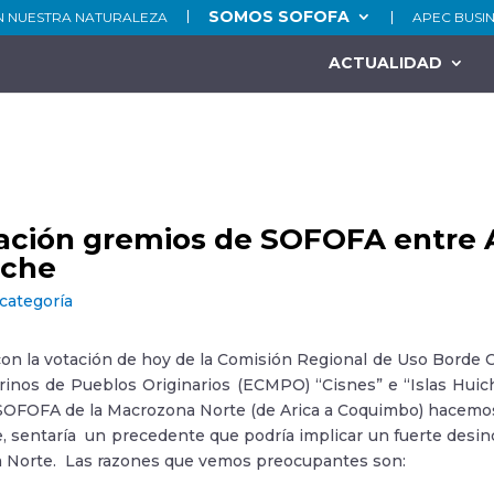
SOMOS SOFOFA
N NUESTRA NATURALEZA
APEC BUSI
ACTUALIDAD
4
ación gremios de SOFOFA entre 
nche
 categoría
con la votación de hoy de la Comisión Regional de Uso Borde 
inos de Pueblos Originarios (ECMPO) “Cisnes” e “Islas Huich
SOFOFA de la Macrozona Norte (de Arica a Coquimbo) hacemos u
, sentaría un precedente que podría implicar un fuerte desinc
a Norte. Las razones que vemos preocupantes son: