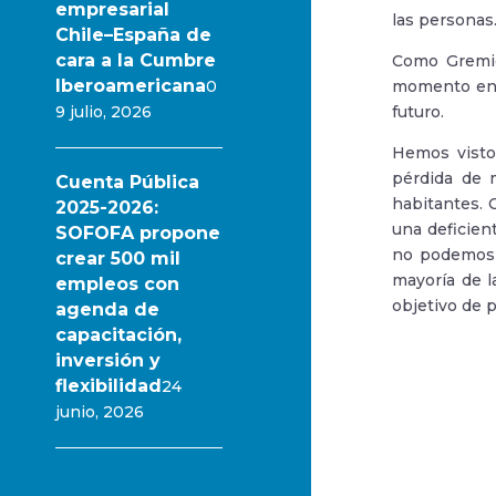
empresarial
las personas
Chile–España de
cara a la Cumbre
Como Gremio
Iberoamericana
0
momento en e
9 julio, 2026
futuro.
Hemos visto
pérdida de 
Cuenta Pública
habitantes. 
2025-2026:
una deficien
SOFOFA propone
no podemos s
crear 500 mil
mayoría de l
empleos con
objetivo de 
agenda de
capacitación,
inversión y
flexibilidad
24
junio, 2026