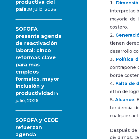
productiva del
Dimensió
país
28 julio, 2026
interpretaci
mayoría de 
costero.
SOFOFA
Generació
presenta agenda
de reactivación
tienen derec
laboral: cinco
desarrollo c
reformas clave
Política 
para más
contrapone c
empleos
borde coster
formales, mayor
Falta de 
inclusión y
el fin de lo
productividad
14
Alcance
: 
julio, 2026
tendencia de
cualquier act
SOFOFA y CEOE
refuerzan
Después de u
agenda
dividirnos. 