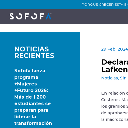
PORQUE CRECER ESTÁ E
NOTICIAS
29 Feb, 202
RECIENTES
Declar
Lafke
Sofofa lanza
programa
Noticias
,
Sin
+Mujeres
+Futuro 2026:
En relación 
Más de 1.200
Costeros Mar
estudiantes se
los gremios 
preparan para
de aprobarse
liderar la
la macrozon
transformación